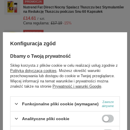
PROMOCJA
Nutrend Fat Direct Nocny Spalacz Tłuszczu bez Stymulantów
na Redukcję Tłuszczu podczas Snu 60 Kapsułek
£14.61
/
szt.
Cena regularna:
£17.19
-15%
PROMOCJA
Nutrend N1 Pro Przedtreningówka na Pobudzenie Organizmu
Zielona Lemoniada 300g
Konfiguracja zgód
£18.18
/
szt.
Cena regularna:
£21.39
-15%
Dbamy o Twoją prywatność
PROMOCJA
Sklep korzysta z plików cookie w celu realizacji usług zgodnie z
Nutrend Flexit Gold Drink Pomarańczowy Napój w Proszku na
Polityką dotyczącą cookies
. Możesz określić warunki
Stawy i Kości 400g
przechowywania lub dostępu do cookie w Twojej przeglądarce.
£19.37
Więcej informacji na temat warunków i prywatności można
/
szt.
Cena regularna:
£22.79
-15%
znaleźć także na stronie
Prywatność i warunki Google
.
OKAZJA
Drive Shot, Passion Fruit - 20 x 60 ml.
Zawsze
Funkcjonalne pliki cookie (wymagane)
aktywne
£23.45
/
szt.
Cena regularna:
£27.59
-15%
Analityczne pliki cookie
PROMOCJA
Carnitine 3000 Shot, Strawberry - 20 x 60 ml.