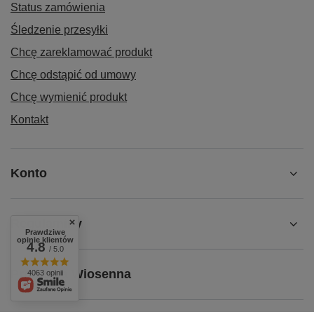
Status zamówienia
Śledzenie przesyłki
Chcę zareklamować produkt
Chcę odstąpić od umowy
Chcę wymienić produkt
Kontakt
Konto
Regulaminy
Prawdziwe
opinie klientów
4.8
/ 5.0
Promocja Wiosenna
4063 opinii