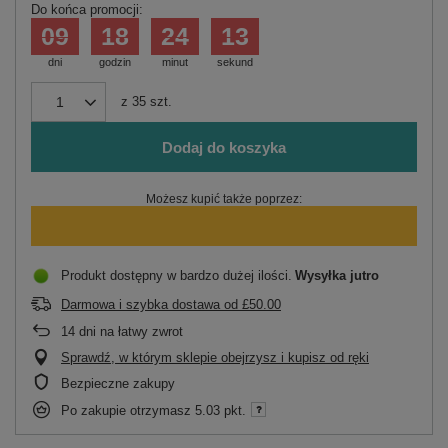
Do końca promocji:
09
18
24
13
dni
godzin
minut
sekund
z
35
szt.
Dodaj do koszyka
Możesz kupić także poprzez:
Produkt dostępny w bardzo dużej ilości
Wysyłka
jutro
Darmowa i szybka dostawa
od
£50.00
14
dni na łatwy zwrot
Sprawdź, w którym sklepie obejrzysz i kupisz od ręki
Bezpieczne zakupy
Po zakupie otrzymasz
5.03 pkt.