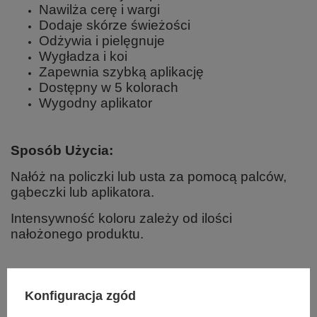
Nawilża cerę i wargi
Dodaje skórze świeżości
Odżywia i pielęgnuje
Wygładza i koi
Zapewnia szybką aplikację
Dostępny w 5 kolorach
Wygodny aplikator
Sposób Użycia:
Nałóż na policzki lub usta za pomocą palców,
gąbeczki lub aplikatora.
Intensywność koloru zależy od ilości
nałożonego produktu.
Składniki:
Konfiguracja zgód
Hydrogenated Polyisobutene, Hydrogenated Poly(C6-14 Olefin),
Isododecane, Mica, Octyldodecanol, Polymethylsilsesquioxane, Cera