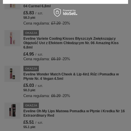
Eveline Wonder Match Nawilżająca Matowa Pomadka w Płynie
04 Carmel 6,8ml
£5.83
/
szt.
58.3
pkt
punktów
Cena regularna:
£7.29
-20%
OKAZJA
Eveline Variete Cooling Kisses Błyszczyk Zwiększający
Objętość Ust z Efektem Chłodzącym Nr. 06 Amazing Kiss
6.8ml
£4.95
/
szt.
Cena regularna:
£6.19
-20%
OKAZJA
Eveline Wonder Match Cheek & Lip 4in1 Róż i Pomadka w
Płynie Nr. 4 Vegan 4.5ml
£5.03
/
szt.
50.3
pkt
punktów
Cena regularna:
£6.29
-20%
OKAZJA
Eveline Oh My Lips Matowa Pomadka w Płynie i Kredka Nr 16
Extraordinary Red
£5.51
/
szt.
55.1
pkt
punktów