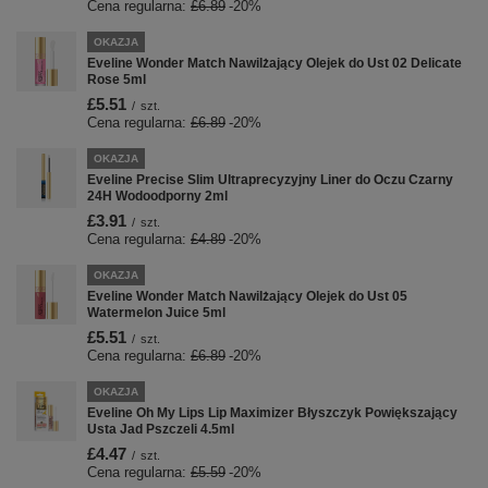
Cena regularna:
£6.89
-20%
OKAZJA
Eveline Wonder Match Nawilżający Olejek do Ust 02 Delicate
Rose 5ml
£5.51
/
szt.
Cena regularna:
£6.89
-20%
OKAZJA
Eveline Precise Slim Ultraprecyzyjny Liner do Oczu Czarny
24H Wodoodporny 2ml
£3.91
/
szt.
Cena regularna:
£4.89
-20%
OKAZJA
Eveline Wonder Match Nawilżający Olejek do Ust 05
Watermelon Juice 5ml
£5.51
/
szt.
Cena regularna:
£6.89
-20%
OKAZJA
Eveline Oh My Lips Lip Maximizer Błyszczyk Powiększający
Usta Jad Pszczeli 4.5ml
£4.47
/
szt.
Cena regularna:
£5.59
-20%