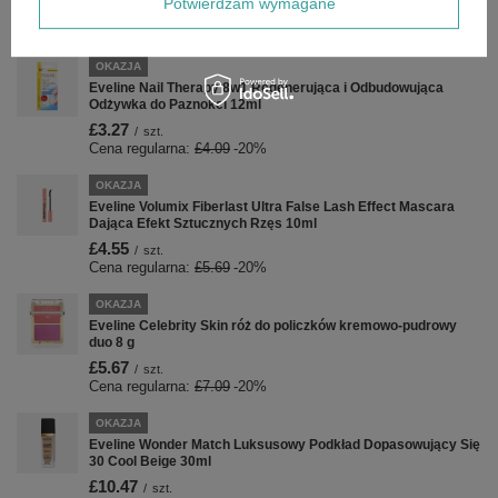
Potwierdzam wymagane
£4.95
/
szt.
Cena regularna:
£6.19
-20%
OKAZJA
Eveline Nail Therapy 8w1 Regenerująca i Odbudowująca
Odżywka do Paznokci 12ml
£3.27
/
szt.
Cena regularna:
£4.09
-20%
OKAZJA
Eveline Volumix Fiberlast Ultra False Lash Effect Mascara
Dająca Efekt Sztucznych Rzęs 10ml
£4.55
/
szt.
Cena regularna:
£5.69
-20%
OKAZJA
Eveline Celebrity Skin róż do policzków kremowo-pudrowy
duo 8 g
£5.67
/
szt.
Cena regularna:
£7.09
-20%
OKAZJA
Eveline Wonder Match Luksusowy Podkład Dopasowujący Się
30 Cool Beige 30ml
£10.47
/
szt.