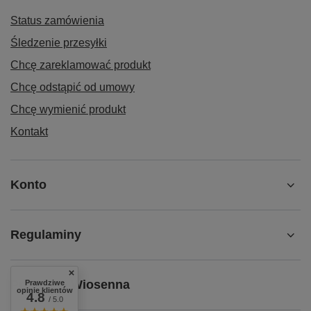
Status zamówienia
Śledzenie przesyłki
Chcę zareklamować produkt
Chcę odstąpić od umowy
Chcę wymienić produkt
Kontakt
Konto
Regulaminy
Promocja Wiosenna
Prawdziwe
opinie klientów
4.8
/ 5.0