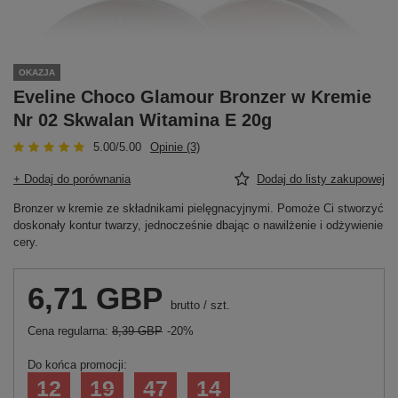
OKAZJA
Eveline Choco Glamour Bronzer w Kremie
Nr 02 Skwalan Witamina E 20g
5.00/5.00
Opinie (3)
+ Dodaj do porównania
Dodaj do listy zakupowej
Bronzer w kremie ze składnikami pielęgnacyjnymi. Pomoże Ci stworzyć
doskonały kontur twarzy, jednocześnie dbając o nawilżenie i odżywienie
cery.
6,71 GBP
brutto
/
szt.
Cena regularna:
8,39 GBP
-20%
Do końca promocji:
12
19
47
14