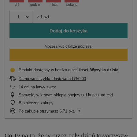
dni
godzin
minut
sekund
z
1
szt.
Dodaj do koszyka
Możesz kupić także poprzez:
Produkt dostępny w bardzo małej ilości
Wysyłka
dzisiaj
Darmowa i szybka dostawa
od
£50.00
14
dni na łatwy zwrot
Sprawdź, w którym sklepie obejrzysz i kupisz od ręki
Bezpieczne zakupy
Po zakupie otrzymasz
6.71 pkt.
Co Ty na to, żeby przez cały dzień towarzyszył