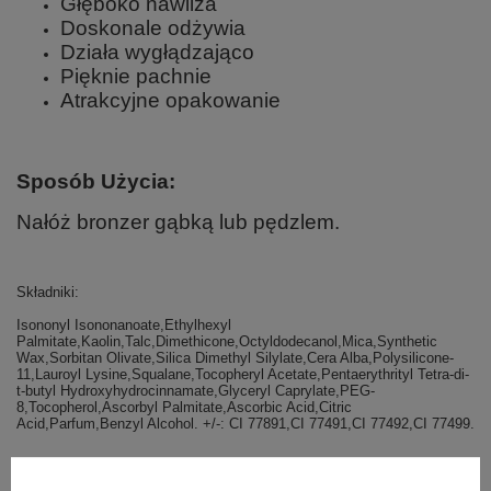
Głęboko nawilża
Doskonale odżywia
Działa wygłądzająco
Pięknie pachnie
Atrakcyjne opakowanie
Sposób Użycia:
Nałóż bronzer gąbką lub pędzlem.
Składniki:
Isononyl Isononanoate,Ethylhexyl
Palmitate,Kaolin,Talc,Dimethicone,Octyldodecanol,Mica,Synthetic
Wax,Sorbitan Olivate,Silica Dimethyl Silylate,Cera Alba,Polysilicone-
11,Lauroyl Lysine,Squalane,Tocopheryl Acetate,Pentaerythrityl Tetra-di-
t-butyl Hydroxyhydrocinnamate,Glyceryl Caprylate,PEG-
8,Tocopherol,Ascorbyl Palmitate,Ascorbic Acid,Citric
Acid,Parfum,Benzyl Alcohol. +/-: CI 77891,CI 77491,CI 77492,CI 77499.