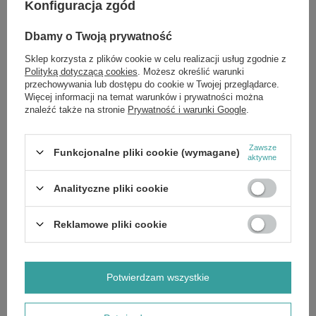
Konfiguracja zgód
Marka
Eveline MakeUp
Dbamy o Twoją prywatność
Forma Pakowania
LL
Sklep korzysta z plików cookie w celu realizacji usług zgodnie z
Polityką dotyczącą cookies
. Możesz określić warunki
Zobacz również
przechowywania lub dostępu do cookie w Twojej przeglądarce.
Więcej informacji na temat warunków i prywatności można
znaleźć także na stronie
Prywatność i warunki Google
.
OKAZJA
Eveline Big Volume Bang Black Czarny Tusz do Rzęs
Dodający Objętości 10ml
Zawsze
Funkcjonalne pliki cookie (wymagane)
aktywne
£4.63
/
szt.
Cena regularna:
£5.79
-20%
Analityczne pliki cookie
OKAZJA
Eveline Nail Therapy Professional Care & Colour 6w1
Skoncentrowana Odżywka do Paznokci Nadająca Kolor
Reklamowe pliki cookie
Shimmering Nude 5ml
£2.87
/
szt.
Cena regularna:
£3.59
-20%
Potwierdzam wszystkie
OKAZJA
Eveline Variete Brązowy Pogrubiająco-Wydłużający Tusz do
Rzęs 10ml