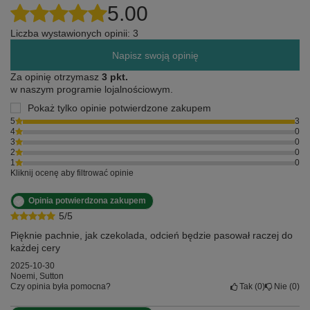
5.00
Liczba wystawionych opinii: 3
Napisz swoją opinię
Za opinię otrzymasz
3 pkt.
w naszym programie lojalnościowym.
Pokaż tylko opinie potwierdzone zakupem
5
3
4
0
3
0
2
0
1
0
Kliknij ocenę aby filtrować opinie
Opinia potwierdzona zakupem
5/5
Pięknie pachnie, jak czekolada, odcień będzie pasował raczej do
każdej cery
2025-10-30
Noemi, Sutton
Czy opinia była pomocna?
Tak
0
Nie
0