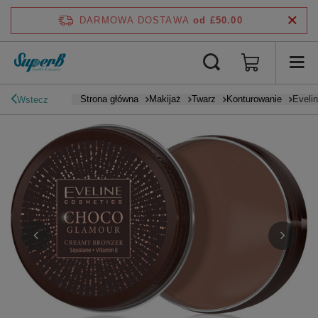
DARMOWA DOSTAWA
od £50.00
Strona główna
Makijaż
Twarz
Konturowanie
Eveli
Wstecz