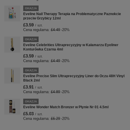
OKAZJA
Eveline Nail Therapy Terapia na Problematyczne Paznokcie
przeciw Grzybicy 12ml
£3.59
/
szt.
Cena regularna:
£4.49
-20%
OKAZJA
Eveline Celebrities Ultraprecyzyjny w Kałamarzu Eyeliner
Konturówka Czarna 4ml
£3.59
/
szt.
Cena regularna:
£4.49
-20%
OKAZJA
Eveline Precise Slim Ultraprecyzyjny Liner do Oczu 48H Vinyl
Black 2ml
£3.91
/
szt.
Cena regularna:
£4.89
-20%
OKAZJA
Eveline Wonder Match Bronzer w Płynie Nr 01 4.5ml
£5.03
/
szt.
Cena regularna:
£6.29
-20%