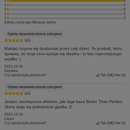
5
9
4
0
3
0
2
0
1
0
Kliknij ocenę aby filtrować opinie
Opinia niepotwierdzona zakupem
5/5
Makijaż trzyma się doskonale przez cały dzień. To produkt, który
sprawia, że moja cera wydaje się idealna i to bez najmniejszego
wysiłku :)
2023-10-26
Karolina
Czy opinia była pomocna?
Tak
0
Nie
0
Opinia niepotwierdzona zakupem
5/5
Jestem zachwycona efektem, jaki daje baza Better Than Perfect.
Skóra staje się jedwabiście gładka :D
2023-10-24
Laura
Czy opinia była pomocna?
Tak
0
Nie
0