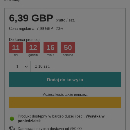
6,39 GBP
brutto
/
szt.
Cena regularna:
7,99 GBP
-20%
Do końca promocji:
11
12
16
50
dni
godzin
minut
sekund
z
18
szt.
Dodaj do koszyka
Możesz kupić także poprzez:
Produkt dostępny w bardzo dużej ilości
Wysyłka
w
poniedziałek
Darmowa i szybka dostawa
od
£50.00