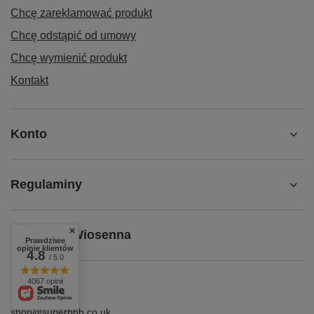
Chcę zareklamować produkt
Chcę odstąpić od umowy
Chcę wymienić produkt
Kontakt
Konto
Regulaminy
Promocja Wiosenna
Prawdziwe
opinie klientów
4.8
/ 5.0
4067 opinii
shop@superbhb.co.uk