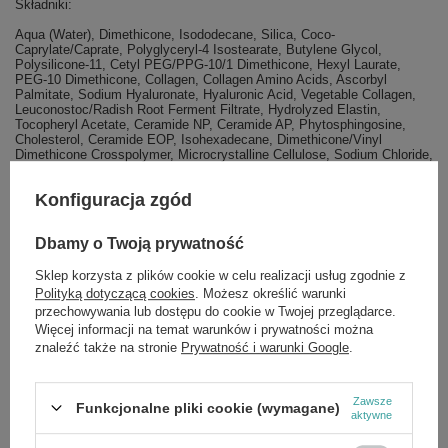
Składniki:
Aqua (Water), Dimethicone, Isododecane, Silica, Coco-
Caprylate/Caprate, Polyglyceryl-4 Isostearate, Butylene Glycol,
Polysilicone-11, Cetyl PEG/PPG-10/1 Dimethicone, Hexyl Laurate,
PEG-10 Dimethicone, Collagen, Collagen Amino Acids, Ascorbyl
Palmitate, Sodium Hyaluronate, Hyaluronic Acid, Vegetable Collagen,
Leuconostoc/Radish Root Ferment Filtrate, Hydrolyzed Elastin,
Tocopheryl Acetate, Ceramide NP, Ceramide AP, Phytosphingosine,
Cholesterol, Ceramide EOP, Isohexadecane, Dimethicone/Vinyl
Dimethicone Crosspolymer, Microcrystalline Cellulose, Sodium Chloride,
Sodium Lauroyl Lactylate, Magnesium Sulfate, Triethoxycaprylylsilane,
Pentaerythrityl Tetra-di-t-butyl Hydroxyhydrocinnamate, Xanthan Gum,
Konfiguracja zgód
Carbomer, Disodium EDTA, Aluminum Hydroxide, Phenoxyethanol,
Ethylhexylglycerin, Parfum (Fragrance), Limonene. +/-: CI 77891
(Titanium Dioxide), CI 77492 (Iron Oxide), CI 77491 (Iron Oxide), CI
Dbamy o Twoją prywatność
77499 (Iron Oxide).
Sklep korzysta z plików cookie w celu realizacji usług zgodnie z
Polityką dotyczącą cookies
. Możesz określić warunki
przechowywania lub dostępu do cookie w Twojej przeglądarce.
Więcej informacji na temat warunków i prywatności można
Marka
Eveline MakeUp
znaleźć także na stronie
Prywatność i warunki Google
.
Forma Pakowania
LL
Zawsze
Funkcjonalne pliki cookie (wymagane)
aktywne
Zobacz również