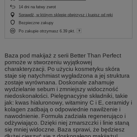
14
dni na łatwy zwrot
Sprawdź, w którym sklepie obejrzysz i kupisz od ręki
Bezpieczne zakupy
Po zakupie otrzymasz
6.39 pkt.
Baza pod makijaż z serii Better Than Perfect
pomoże w stworzeniu wyjątkowej
charakteryzacji. Po użyciu kosmetyku skóra
staje się natychmiast wygładzona a jej struktura
zostaje wyrównana. Doskonale zahamuje
wydzielanie sebum i zmniejszy widoczność
niedoskonałości. Pielęgnacyjne składniki, takie
jak: kwas hialuronowy, witaminy C i E, ceramidy i
kolagen zadbają o odpowiednie nawilżenie i
nawodnienie. Formuła zadziała regenerująco i
odżywiająco. Dzięki niej zmarszczki i linie staną
się mniej widoczne. Baza sprawi, że będziesz
dłużej cieszyć się z doskonałego makijażu!