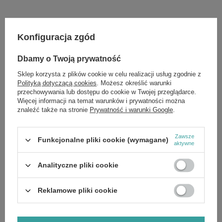
Konfiguracja zgód
Marka
Star Beauty Professional
Dbamy o Twoją prywatność
Zobacz również
Sklep korzysta z plików cookie w celu realizacji usług zgodnie z
Polityką dotyczącą cookies
. Możesz określić warunki
przechowywania lub dostępu do cookie w Twojej przeglądarce.
Star Beauty Professional Pink Kremowy Wosk do Depilacji
Więcej informacji na temat warunków i prywatności można
Ciała z Dwutlenkiem Tytanu 450ml
znaleźć także na stronie
Prywatność i warunki Google
.
£3.70
/
szt.
Star Beauty Professional Sztuczne Rzęsy 6D Lekkie
Zawsze
Nadające Objętość Wielokrotnego Użytku SEL08
Funkcjonalne pliki cookie (wymagane)
aktywne
£3.79
/
szt.
Analityczne pliki cookie
Star Beauty Professional Sztuczne Rzęsy 6D Lekkie
Nadające Objętość Wielokrotnego Użytku SEF08 1 Para
£3.79
/
szt.
Reklamowe pliki cookie
Star Beauty Professional Sztuczne Rzęsy 6D Lekkie
Nadające Objętość Wielokrotnego Użytku SEL09
£3.79
/
szt.