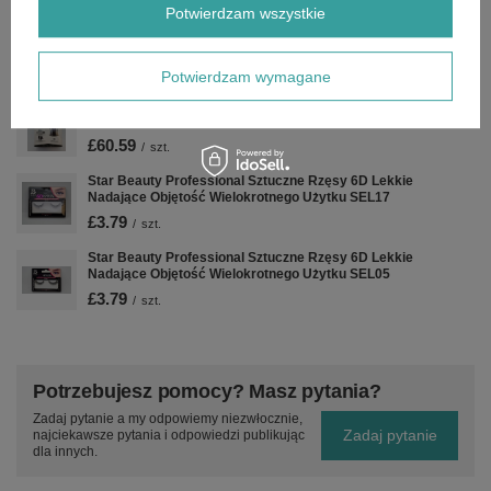
Potwierdzam wszystkie
Star Beauty Professional Sztuczne Rzęsy 6D Lekkie
Nadające Objętość Wielokrotnego Użytku SEL04
£3.79
/
szt.
Potwierdzam wymagane
Star Beauty Professional Bezprzewodowa Przycinarka do
Włosów Model 9230 3 Wymienne Końcówki 1 Sztuka
£60.59
/
szt.
Star Beauty Professional Sztuczne Rzęsy 6D Lekkie
Nadające Objętość Wielokrotnego Użytku SEL17
£3.79
/
szt.
Star Beauty Professional Sztuczne Rzęsy 6D Lekkie
Nadające Objętość Wielokrotnego Użytku SEL05
£3.79
/
szt.
Potrzebujesz pomocy? Masz pytania?
Zadaj pytanie a my odpowiemy niezwłocznie,
Zadaj pytanie
najciekawsze pytania i odpowiedzi publikując
dla innych.