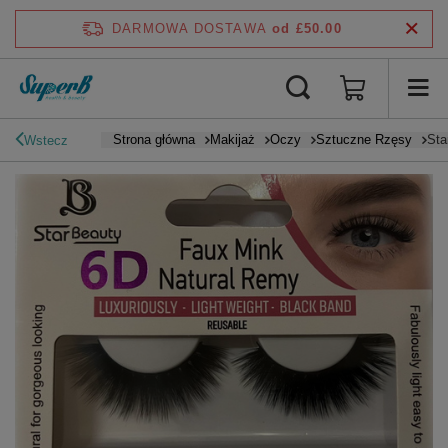
DARMOWA DOSTAWA
od £50.00
Strona główna
Makijaż
Oczy
Sztuczne Rzęsy
Sta
Wstecz