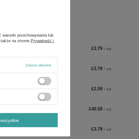
ty Professional
ć warunki przechowywania lub
 także na stronie
Prywatność i
£3.79
/
szt.
Zawsze aktywne
£3.79
/
szt.
£2.59
/
szt.
£40.59
/
szt.
wszystkie
£3.79
/
szt.