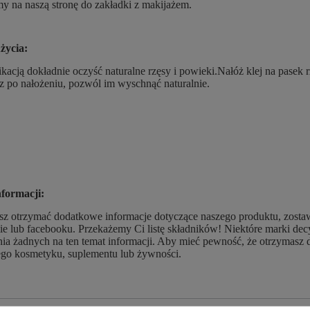
y na naszą stronę do zakładki z makijażem.
życia:
ikacją dokładnie oczyść naturalne rzęsy i powieki.Nałóż klej na pasek r
z po nałożeniu, pozwól im wyschnąć naturalnie.
nformacji:
esz otrzymać dodatkowe informacje dotyczące naszego produktu, zosta
ie lub facebooku. Przekażemy Ci listę składników! Niektóre marki d
ia żadnych na ten temat informacji. Aby mieć pewność, że otrzymasz 
go kosmetyku, suplementu lub żywności.