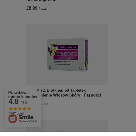
£8.99
/
szt.
Drożdże Z Bratkiem 60 Tabletek
Prawdziwe
Wzmocnienie Włosów Skóry i Paznokci
opinie klientów
4.8
/ 5.0
£12.19
/
szt.
4067 opinii