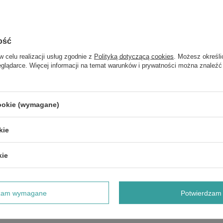
Marka
Star Beau
ość
z również
w celu realizacji usług zgodnie z
Polityką dotyczącą cookies
. Możesz określi
eglądarce. Więcej informacji na temat warunków i prywatności można znaleźć
Star Beauty Professional Sztuczne Rzęsy 6D Lekkie Nadające
Objętość Wielokrotnego Użytku SEL12
cookie (wymagane)
Star Beauty Professional Sztuczne Rzęsy 6D Lekkie Nadające
Objętość Wielokrotnego Użytku SEF08 1 Para
kie
Star Beauty Professional Paski do Depilacji z Tkaniny Każdy
Rodzaj Skóry 50 Sztuk
kie
Star Beauty Professional Maszynka do Strzyżenia Włosów Model
Y2S 8 Wymiennych Końcówek
dzam wymagane
Potwierdzam 
Star Beauty Professional Sztuczne Rzęsy 6D Lekkie Nadające
Objętość Wielokrotnego Użytku SEL05