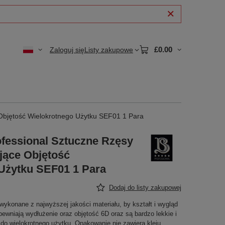
£0.00
Zaloguj się
Listy zakupowe
 Objętość Wielokrotnego Użytku SEF01 1 Para
ofessional Sztuczne Rzęsy
jące Objętość
Użytku SEF01 1 Para
Dodaj do listy zakupowej
wykonane z najwyższej jakości materiału, by kształt i wygląd
pewniają wydłużenie oraz objętość 6D oraz są bardzo lekkie i
o wielokrotnego użytku. Opakowanie nie zawiera kleju.