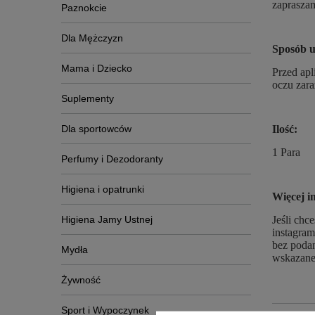
zapraszam
Paznokcie
Dla Mężczyzn
Sposób u
Mama i Dziecko
Przed apl
oczu zara
Suplementy
Dla sportowców
Ilość:
1 Para
Perfumy i Dezodoranty
Higiena i opatrunki
Więcej i
Higiena Jamy Ustnej
Jeśli chc
instagram
bez podan
Mydła
wskazane
Żywność
Sport i Wypoczynek