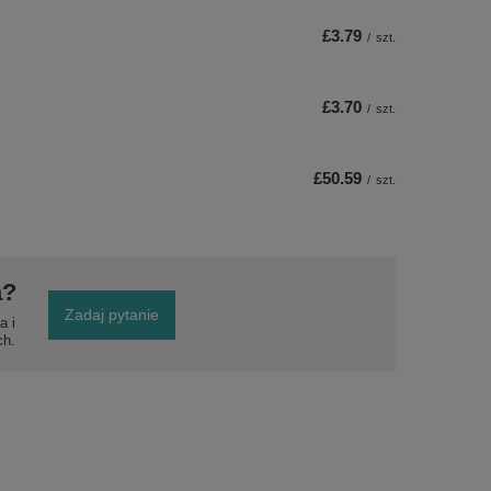
£3.79
/
szt.
£3.70
/
szt.
£50.59
/
szt.
a?
Zadaj pytanie
a i
ch.