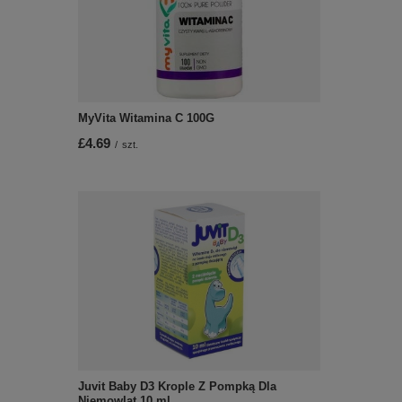
MyVita Witamina C 100G
£4.69
/
szt.
Juvit Baby D3 Krople Z Pompką Dla
Niemowląt 10 ml