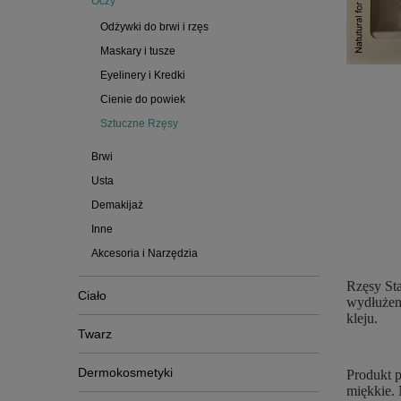
Oczy
Odżywki do brwi i rzęs
Maskary i tusze
Eyelinery i Kredki
Cienie do powiek
Sztuczne Rzęsy
Brwi
Usta
Demakijaż
Inne
Akcesoria i Narzędzia
Rzęsy Sta
Ciało
wydłużeni
kleju.
Twarz
Dermokosmetyki
Produkt p
miękkie. 