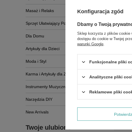
Masaż i Relaks
Konfiguracja zgód
Sprzęt Ułatwiający Poruszanie Się
Dbamy o Twoją prywatn
Zobac
Sklep korzysta z plików cookie 
Dla Domu
dostępu do cookie w Twojej prz
warunki Google
.
Artykuły dla Dzieci
Moda i Styl
Funkcjonalne pliki 
Karma i Artykuły dla Zwierząt
Analityczne pliki coo
Instrumenty Muzyczne
Reklamowe pliki coo
Narzędzia DIY
New Arrivals
Potwier
Twoje ulubione