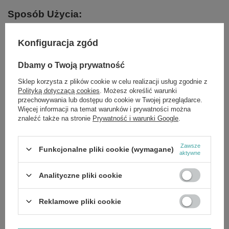
Sposób Użycia:
Włóż kredkę do otworu temperówki i obracaj nią
Konfiguracja zgód
delikatnie w jednym kierunku, dopóki
odpowiednio nie zaostrzysz produktu. Po
Dbamy o Twoją prywatność
wyjęciu kredki wysyp z temperówki pozostałości
po ostrzeniu.
Sklep korzysta z plików cookie w celu realizacji usług zgodnie z
Polityką dotyczącą cookies
. Możesz określić warunki
przechowywania lub dostępu do cookie w Twojej przeglądarce.
Więcej informacji na temat warunków i prywatności można
znaleźć także na stronie
Prywatność i warunki Google
.
Marka
Eveline MakeUp
Forma Pakowania
P
Zawsze
Funkcjonalne pliki cookie (wymagane)
aktywne
Zobacz również
Analityczne pliki cookie
OKAZJA
Reklamowe pliki cookie
Eveline Celebrity Skin Wypiekana Paleta Wielofunkcyjna do
Konturowania 4w1 16g
£11.03