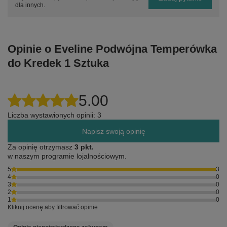
dla innych.
Opinie o Eveline Podwójna Temperówka
do Kredek 1 Sztuka
5.00
Liczba wystawionych opinii: 3
Napisz swoją opinię
Za opinię otrzymasz
3 pkt.
w naszym programie lojalnościowym.
5
3
4
0
3
0
2
0
1
0
Kliknij ocenę aby filtrować opinie