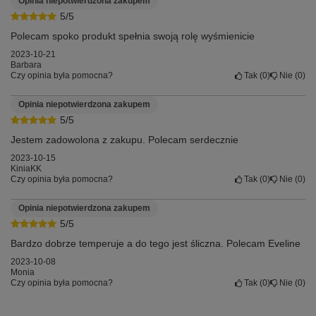
Opinia niepotwierdzona zakupem
5/5
Polecam spoko produkt spełnia swoją rolę wyśmienicie
2023-10-21
Barbara
Czy opinia była pomocna?
Tak
0
Nie
0
Opinia niepotwierdzona zakupem
5/5
Jestem zadowolona z zakupu. Polecam serdecznie
2023-10-15
KiniaKK
Czy opinia była pomocna?
Tak
0
Nie
0
Opinia niepotwierdzona zakupem
5/5
Bardzo dobrze temperuje a do tego jest śliczna. Polecam Eveline
2023-10-08
Monia
Czy opinia była pomocna?
Tak
0
Nie
0