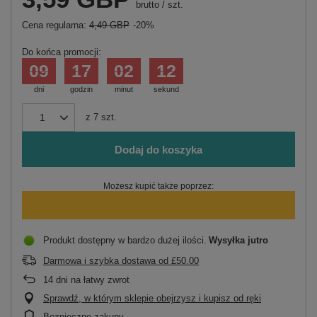
brutto
/
szt.
Cena regularna:
4,49 GBP
-20%
Do końca promocji:
09
17
02
12
dni
godzin
minut
sekund
z
7
szt.
Dodaj do koszyka
Możesz kupić także poprzez:
Produkt dostępny w bardzo dużej ilości
Wysyłka
jutro
Darmowa i szybka dostawa
od
£50.00
14
dni na łatwy zwrot
Sprawdź, w którym sklepie obejrzysz i kupisz od ręki
Bezpieczne zakupy