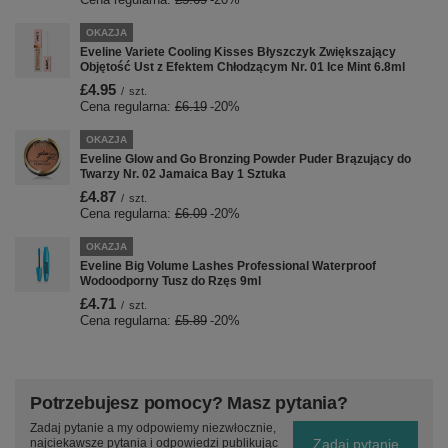
OKAZJA
Eveline Variete Cooling Kisses Błyszczyk Zwiększający
Objętość Ust z Efektem Chłodzącym Nr. 01 Ice Mint 6.8ml
£4.95
/
szt.
Cena regularna:
£6.19
-20%
OKAZJA
Eveline Glow and Go Bronzing Powder Puder Brązujący do
Twarzy Nr. 02 Jamaica Bay 1 Sztuka
£4.87
/
szt.
Cena regularna:
£6.09
-20%
OKAZJA
Eveline Big Volume Lashes Professional Waterproof
Wodoodporny Tusz do Rzęs 9ml
£4.71
/
szt.
Cena regularna:
£5.89
-20%
Potrzebujesz pomocy? Masz pytania?
Zadaj pytanie a my odpowiemy niezwłocznie,
Zadaj pytanie
najciekawsze pytania i odpowiedzi publikując