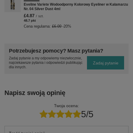
Eveline Variete Wodoodporny Kolorowy Eyeliner w Kałamarzu
Nr. 04 Silver Dust 4ml
£4.87
/
szt.
48.7
pkt
punktów
Cena regularna:
£6.09
-20%
Potrzebujesz pomocy? Masz pytania?
Zadaj pytanie a my odpowiemy niezwłocznie,
Zadaj pytanie
najciekawsze pytania i odpowiedzi publikując
dla innych.
Napisz swoją opinię
Twoja ocena:
5/5