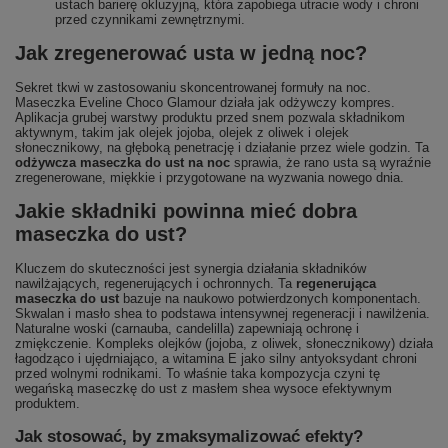
ustach barierę okluzyjną, która zapobiega utracie wody i chroni
przed czynnikami zewnętrznymi.
Jak zregenerować usta w jedną noc?
Sekret tkwi w zastosowaniu skoncentrowanej formuły na noc.
Maseczka Eveline Choco Glamour działa jak odżywczy kompres.
Aplikacja grubej warstwy produktu przed snem pozwala składnikom
aktywnym, takim jak olejek jojoba, olejek z oliwek i olejek
słonecznikowy, na głęboką penetrację i działanie przez wiele godzin. Ta
odżywcza maseczka do ust na noc
sprawia, że rano usta są wyraźnie
zregenerowane, miękkie i przygotowane na wyzwania nowego dnia.
Jakie składniki powinna mieć dobra
maseczka do ust?
Kluczem do skuteczności jest synergia działania składników
nawilżających, regenerujących i ochronnych. Ta
regenerująca
maseczka do ust
bazuje na naukowo potwierdzonych komponentach.
Skwalan i masło shea to podstawa intensywnej regeneracji i nawilżenia.
Naturalne woski (carnauba, candelilla) zapewniają ochronę i
zmiękczenie. Kompleks olejków (jojoba, z oliwek, słonecznikowy) działa
łagodząco i ujędrniająco, a witamina E jako silny antyoksydant chroni
przed wolnymi rodnikami. To właśnie taka kompozycja czyni tę
wegańską maseczkę do ust z masłem shea wysoce efektywnym
produktem.
Jak stosować, by zmaksymalizować efekty?