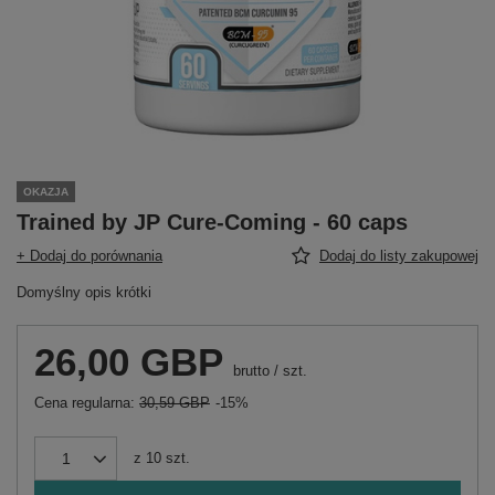
OKAZJA
Trained by JP Cure-Coming - 60 caps
+ Dodaj do porównania
Dodaj do listy zakupowej
Domyślny opis krótki
26,00 GBP
brutto
/
szt.
Cena regularna:
30,59 GBP
-15%
z
10
szt.