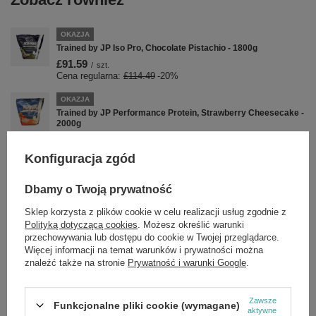
OKAZJA
Trained by JP Iso Pro, Chocolate Pistachio - 1800g
£91.59
/
szt.
Cena regularna:
£114.49
-20%
OKAZJA
Trained by JP Performance Protein, Strawberry Cheesecake -
2000g
£46.71
/
szt.
Cena regularna:
£58.39
-20%
Konfiguracja zgód
OKAZJA
Trained by JP Performance Isolate, Caramel Fudge - 1000g
Dbamy o Twoją prywatność
£36.07
/
szt.
Sklep korzysta z plików cookie w celu realizacji usług zgodnie z
Cena regularna:
£45.09
-20%
Polityką dotyczącą cookies
. Możesz określić warunki
przechowywania lub dostępu do cookie w Twojej przeglądarce.
OKAZJA
Więcej informacji na temat warunków i prywatności można
Trained by JP Performance Protein, Strawberry Cheesecake -
znaleźć także na stronie
Prywatność i warunki Google
.
1000g
£32.29
/
szt.
Cena regularna:
£37.99
-15%
Zawsze
Funkcjonalne pliki cookie (wymagane)
aktywne
OKAZJA