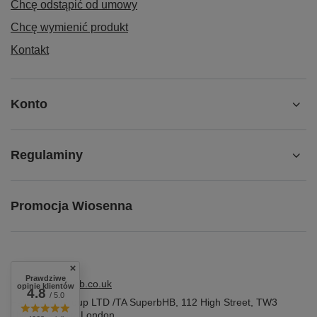
Chcę odstąpić od umowy
Chcę wymienić produkt
Kontakt
Konto
Regulaminy
Promocja Wiosenna
Prawdziwe
shop@superbhb.co.uk
opinie klientów
4.8
/ 5.0
Fab Trade Group LTD /TA SuperbHB
,
112 High Street
,
TW3
1NA
Hounslow, London