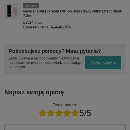
OKAZJA
NeoNail UV/LED Soak Off Top Hybrydowy Milky Effect Blush
7.2ml
£7.34
/
szt.
Cena regularna:
£10.49
-30%
Potrzebujesz pomocy? Masz pytania?
Zadaj pytanie a my odpowiemy niezwłocznie,
Zadaj pytanie
najciekawsze pytania i odpowiedzi publikując
dla innych.
Napisz swoją opinię
Twoja ocena:
5/5