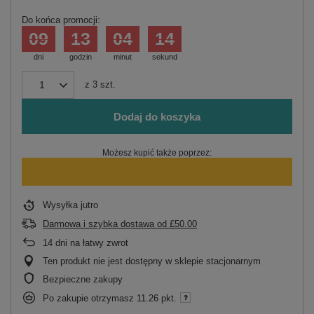
Do końca promocji:
09
13
04
14
dni
godzin
minut
sekund
z
3
szt.
Dodaj do koszyka
Możesz kupić także poprzez:
Wysyłka
jutro
Darmowa i szybka dostawa
od
£50.00
14
dni na łatwy zwrot
Ten produkt nie jest dostępny w sklepie stacjonarnym
Bezpieczne zakupy
Po zakupie otrzymasz
11.26 pkt.