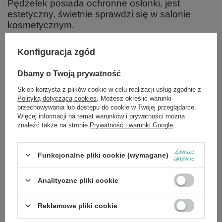
Pędzelek posiada ochronne osłonki, jest
estetyczny, świetnie sprawdzi się w salonie
kosmetycznym.
Konfiguracja zgód
Marka
Neonail
Dbamy o Twoją prywatność
Sklep korzysta z plików cookie w celu realizacji usług zgodnie z
Polityką dotyczącą cookies
. Możesz określić warunki
Zobacz również
przechowywania lub dostępu do cookie w Twojej przeglądarce.
Więcej informacji na temat warunków i prywatności można
znaleźć także na stronie
Prywatność i warunki Google
.
OKAZJA
NeoNail Profesjonalny Fartuch Kosmetyczny Biały Rozmiar L
£19.66
/
szt.
Zawsze
Funkcjonalne pliki cookie (wymagane)
Cena regularna:
£28.09
-30%
aktywne
OKAZJA
Analityczne pliki cookie
Neonail Drewniany Pędzelek do Żelu Nr 6 1 Sztuka
£4.82
/
szt.
Cena regularna:
£6.89
-30%
Reklamowe pliki cookie
OKAZJA