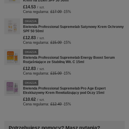
Krem na Dzień SPF 30 50ml
£14.53
/
szt.
Cena regularna:
£17.09
-15%
OKAZJA
Bielenda Professional Supremelab Satynowy Krem Ochronny
SPF 50 50ml
£12.83
/
szt.
Cena regularna:
£15.09
-15%
OKAZJA
Bielenda Professional Supremelab Energy Boost Serum
Rozjaśniające ze Stabilną Wit. C 15ml
£12.83
/
szt.
Cena regularna:
£15.09
-15%
OKAZJA
Bielenda Professional Supremelab Pro Age Expert
Ekskluzywny Krem ​​Rewitalizujący pod Oczy 15ml
£10.62
/
szt.
Cena regularna:
£12.49
-15%
Potrzebujesz pomocy? Masz pytania?