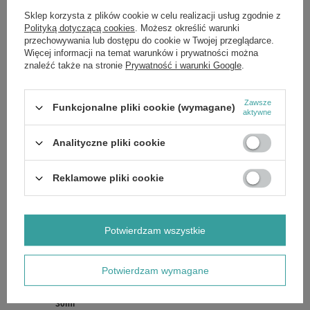
do codziennego stosowania.
Sklep korzysta z plików cookie w celu realizacji usług zgodnie z
Dla kompleksowej pielęgnacji, odkryj również inne profesjonalne
Polityką dotyczącą cookies
. Możesz określić warunki
produkty z linii Bielenda SupremeLab Men.
przechowywania lub dostępu do cookie w Twojej przeglądarce.
Więcej informacji na temat warunków i prywatności można
Zainwestuj w zaawansowaną pielęgnację opartą na nauce i widocznych
znaleźć także na stronie
Prywatność i warunki Google
.
rezultatach. Dodaj krem do koszyka i przywróć swojej skórze energię i
młody wygląd.
Składniki:
Jeśli chcesz poznać pełny skład produktu, napisz do nas,
Zawsze
Funkcjonalne pliki cookie (wymagane)
chętnie prześlemy aktualne zdjęcie etykiety ze składem. Producenci
aktywne
czasem aktualizują receptury, dlatego zapewniamy dostęp do
najbardziej aktualnych danych.
Analityczne pliki cookie
Reklamowe pliki cookie
Marka
SupremeLab
Potwierdzam wszystkie
Zobacz również
Potwierdzam wymagane
OKAZJA
Bielenda Professional SupremeLab Hyalu-Minerals
Wygładzające Hydro-Serum z Kwasem Hialuronowym 2%
30ml