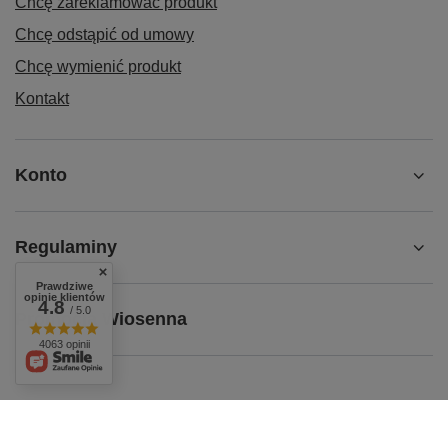
Chcę zareklamować produkt
Chcę odstąpić od umowy
Chcę wymienić produkt
Kontakt
Konto
Regulaminy
Prawdziwe
opinie klientów
4.8
/ 5.0
Promocja Wiosenna
4063 opinii
shop@superbhb.co.uk