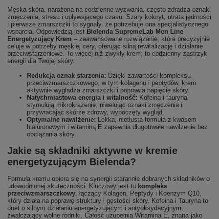
Męska skóra, narażona na codzienne wyzwania, często zdradza oznaki
zmęczenia, stresu i upływającego czasu. Szary koloryt, utrata jędrności
i pierwsze zmarszczki to sygnały, że potrzebuje ona specjalistycznego
wsparcia. Odpowiedzią jest
Bielenda SupremeLab Men Line
Energetyzujący Krem
– zaawansowane rozwiązanie, które precyzyjnie
celuje w potrzeby męskiej cery, oferując silną rewitalizację i działanie
przeciwstarzeniowe. To więcej niż zwykły krem; to codzienny zastrzyk
energii dla Twojej skóry.
Redukcja oznak starzenia:
Dzięki zawartości kompleksu
przeciwzmarszczkowego, w tym kolagenu i peptydów, krem
aktywnie wygładza zmarszczki i poprawia napięcie skóry.
Natychmiastowa energia i witalność:
Kofeina i tauryna
stymulują mikrokrążenie, niwelując oznaki zmęczenia i
przywracając skórze zdrowy, wypoczęty wygląd.
Optymalne nawilżenie:
Lekka, nietłusta formuła z kwasem
hialuronowym i witaminą E zapewnia długotrwałe nawilżenie bez
obciążania skóry.
Jakie są składniki aktywne w kremie
energetyzującym Bielenda?
Formuła kremu opiera się na synergii starannie dobranych składników o
udowodnionej skuteczności. Kluczowy jest tu
kompleks
przeciwzmarszczkowy
, łączący Kolagen, Peptydy i Koenzym Q10,
który działa na poprawę struktury i gęstości skóry. Kofeina i Tauryna to
duet o silnym działaniu energetyzującym i antyoksydacyjnym,
zwalczający wolne rodniki. Całość uzupełnia Witamina E, znana jako