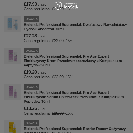
£17.93
/
szt.
Cena regularna:
£21.09
-15%
OKAZJA
Bielenda Professional Supremelab Dwufazowy Nawadniający
Hydro-Koncentrat 30ml
£27.28
/
szt.
Cena regularna:
£32.09
-15%
OKAZJA
Bielenda Professional Supremelab Pro Age Expert
Ekskluzywny Krem ​​Przeciwzmarszczkowy z Kompleksem
Peptydów 50ml
£19.20
/
szt.
Cena regularna:
£22.59
-15%
OKAZJA
Bielenda Professional Supremelab Pro Age Expert
Ekskluzywne Serum Przeciwzmarszczkowe z Kompleksem
Peptydów 30ml
£13.25
/
szt.
Cena regularna:
£15.59
-15%
OKAZJA
Bielenda Professional Supremelab Barrier Renew Odżywczy