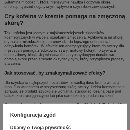
„witamina młodości”, która intensywnie nawilża i odżywia skórę,
chroniąc ją przed negatywnym wpływem czynników zewnętrznych.
Czy kofeina w kremie pomaga na zmęczoną
skórę?
Tak, kofeina jest jednym z najskuteczniejszych składników
kosmetycznych w walce z oznakami zmęczenia. Aplikowana na skórę,
stymuluje mikrokrążenie, co prowadzi do lepszego dotlenienia i
odżywienia komórek. W efekcie ten energetyzujący krem do twarzy dla
mężczyzn pomaga zredukować szary, matowy koloryt i przywraca
cerze zdrowy blask. Jej właściwości antyoksydacyjne dodatkowo
chronią skórę przed stresem oksydacyjnym, który przyspiesza procesy
starzenia.
Jak stosować, by zmaksymalizować efekty?
Dla uzyskania najlepszych rezultatów, niewielką ilość kremu wmasuj
rano i/lub wieczorem w oczyszczoną skórę twarzy. Lekka konsystencja
sprawia, że produkt szybko się wchłania, stanowiąc idealną bazę pod
dalsze kroki pielęgnacyjne lub jako samodzielny produkt na dzień.
Czy ta formuła jest stworzona dla Ciebie? Tak, jeśli:
Konfiguracja zgód
Twoja skóra wykazuje pierwsze oznaki starzenia i zmarszczki.
Jest pozbawiona energii, wygląda na zmęczoną i szarą.
Oczekujesz produktu o lekkiej, komfortowej konsystencji.
Dbamy o Twoją prywatność
Poszukujesz skutecznego kremu na zmarszczki dla mężczyzn