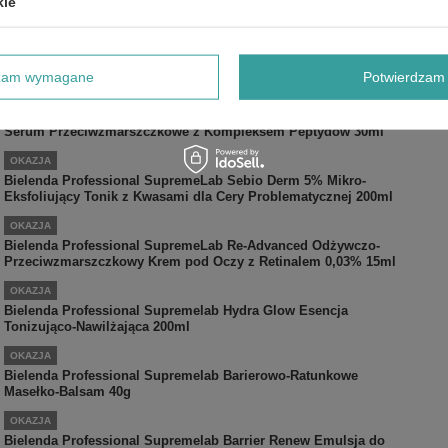
kie
Serum Regulujące do Cery Trądzikowej 30ml
OKAZJA
Bielenda Professional Supremelab Energy Boost Serum
Rozjaśniające ze Stabilną Wit. C 15ml
dzam wymagane
Potwierdzam 
OKAZJA
Bielenda Professional Supremelab Pro Age Expert Ekskluzywne
Serum Przeciwzmarszczkowe z Kompleksem Peptydów 30ml
OKAZJA
Bielenda Professional SupremeLab Sebio Derm 5% Mikro-
Eksfoliujący Tonik z Kwasami dla Cery Problematycznej 200ml
OKAZJA
Bielenda Professional SupremeLab Re-Advanced Odżywczo-
Przeciwzmarszczkowy Krem pod Oczy z Retinalem 0,03% 15ml
OKAZJA
Bielenda Professional Supremelab Hydra Glow Esencja
Tonizująco-Nawilżająca 200ml
OKAZJA
Bielenda Professional Supremelab Barierowo-Ratunkowe
Masełko-Balsam 40g
OKAZJA
Bielenda Professional Supremelab Barrier Renew Emulsja do