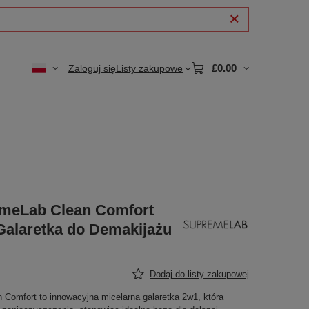
£0.00
Zaloguj się
Listy zakupowe
emeLab Clean Comfort
Galaretka do Demakijażu
Dodaj do listy zakupowej
Comfort to innowacyjna micelarna galaretka 2w1, która