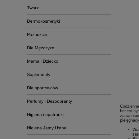
Twarz
Dermokosmetyki
Paznokcie
Dla Mężczyzn
Mama i Dziecko
Suplementy
Dla sportowców
Perfumy i Dezodoranty
Codzienne
bariery hy
Higiena i opatrunki
zaawans
pielęgnacy
Higiena Jamy Ustnej
Wsz
zas
Sku