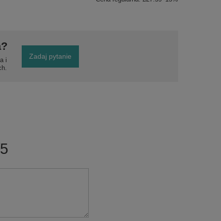
a?
Zadaj pytanie
a i
ch.
/5