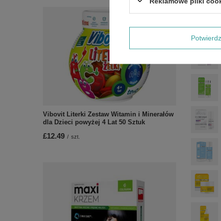
Reklamowe pliki coo
Potwier
Vibovit Literki Zestaw Witamin i Minerałów
dla Dzieci powyżej 4 Lat 50 Sztuk
£12.49
/
szt.