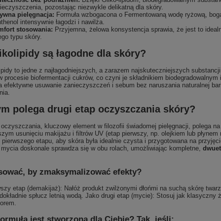
ieczyszczenia, pozostając niezwykle delikatną dla skóry.
ywna pielęgnacja:
Formuła wzbogacona o Fermentowaną wodę ryżową, bogatą
thenol intensywnie łagodzi i nawilża.
fort stosowania:
Przyjemna, żelowa konsystencja sprawia, że jest to idealn
ego typu skóry.
ikolipidy są łagodne dla skóry?
lipidy to jedne z najłagodniejszych, a zarazem najskuteczniejszych substan
 procesie biofermentacji cukrów, co czyni je składnikiem biodegradowalnym 
 efektywne usuwanie zanieczyszczeń i sebum bez naruszania naturalnej barie
nia.
m polega drugi etap oczyszczania skóry?
 oczyszczania, kluczowy element w filozofii świadomej pielęgnacji, polega
zym usunięciu makijażu i filtrów UV (etap pierwszy, np. olejkiem lub płynem
 pierwszego etapu, aby skóra była idealnie czysta i przygotowana na przyję
 mycia doskonale sprawdza się w obu rolach, umożliwiając kompletne,
dwuet
sować, by zmaksymalizować efekty?
szy etap (demakijaż): Nałóż produkt zwilżonymi dłońmi na suchą skórę twarz
dokładnie spłucz letnią wodą. Jako drugi etap (mycie): Stosuj jak klasyczny 
zorem.
formuła jest stworzona dla Ciebie? Tak, jeśli: