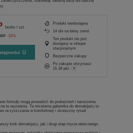
 zanieczyszczenia, stanowiąc idealną bazę dla dalszej
ry.
P
Produkt niedostępny
brutto
/
szt.
14
dni na łatwy zwrot
GBP
-15%
Ten produkt nie jest
dostępny w sklepie
stacjonarnym
stępności
Bezpieczne zakupy
Po zakupie otrzymasz
15.38 pkt.
ne formuły mogą prowadzić do podrażnień i naruszenia
 na te wyzwania. Ta micelarna galaretka do demakijażu to
oces oczyszczania w komfortowy i skuteczny rytuał
szy krok demakijażu, jak i drugi etap mycia właściwego,
cjom myjącym, galaretka efektywnie rozpuszcza makijaż i