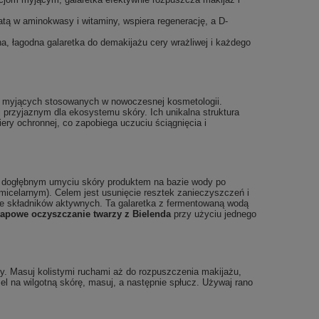
 w aminokwasy i witaminy, wspiera regenerację, a D-
a, łagodna galaretka do demakijażu cery wrażliwej i każdego
cji myjących stosowanych w nowoczesnej kosmetologii.
i przyjaznym dla ekosystemu skóry. Ich unikalna struktura
ry ochronnej, co zapobiega uczuciu ściągnięcia i
 na dogłębnym umyciu skóry produktem na bazie wody po
 micelarnym). Celem jest usunięcie resztek zanieczyszczeń i
cie składników aktywnych. Ta galaretka z fermentowaną wodą
apowe oczyszczanie twarzy z Bielenda
przy użyciu jednego
y. Masuj kolistymi ruchami aż do rozpuszczenia makijażu,
żel na wilgotną skórę, masuj, a następnie spłucz. Używaj rano