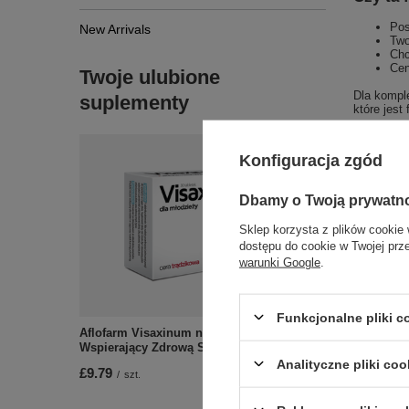
Pos
New Arrivals
Two
Chc
Cen
Twoje ulubione
Dla komple
suplementy
które jest
Składniki
aktualizuj
Konfiguracja zgód
Dbamy o Twoją prywatn
Sklep korzysta z plików cookie 
dostępu do cookie w Twojej prz
warunki Google
.
Funkcjonalne pliki 
Zobac
Aflofarm Visaxinum na Cerę Trądzikową
Wspierający Zdrową Skórę 30 Tabletek
Analityczne pliki coo
£9.79
/
szt.