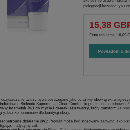
skutecznie usuwa makijaż i
pielęgnacji każdego typu ce
15,38 GB
Cena regularna:
18,09 
Powiadom o do
 oczyszczanie twarzy bywa postrzegane jako uciążliwy obowiązek, a agresyw
drolipidowej. Bielenda SupremeLab Clean Comfort to profesjonalna odpowiedź
owany
kosmetyk 2w1 do mycia i demakijażu twarzy
, który transformuje pr
jny, bez kompromisów dla kondycji skóry.
echstronne działanie 2w1:
Produkt może być stosowany zarówno jako pierw
tępując tradycyjny żel.
teczność bez podrażnień:
Dzięki Gliko-lipidom, biodegradowalnym substan