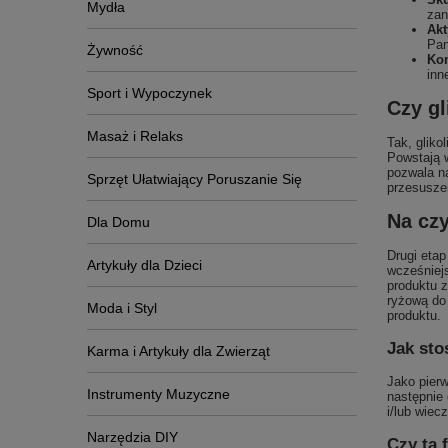
Mydła
zan
Akt
Pan
Żywność
Kom
inn
Sport i Wypoczynek
Czy gl
Masaż i Relaks
Tak, gliko
Powstają w
pozwala na
Sprzęt Ułatwiający Poruszanie Się
przesusze
Na czy
Dla Domu
Drugi etap
Artykuły dla Dzieci
wcześniejs
produktu z
ryżową do
Moda i Styl
produktu.
Jak sto
Karma i Artykuły dla Zwierząt
Jako pierw
Instrumenty Muzyczne
następnie 
i/lub wiec
Narzędzia DIY
Czy ta 