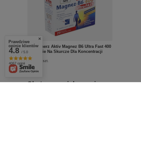
Prawdziwe
opinie klientów
Doppelherz Aktiv Magnez B6 Ultra Fast 400
4.8
W Stresie Na Skurcze Dla Koncentracji
/ 5.0
£9.49
/
szt.
4067 opinii
Skuteczna pielęgnacja
twarzy