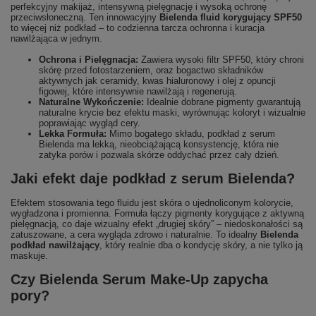
perfekcyjny makijaż, intensywną pielęgnację i wysoką ochronę
przeciwsłoneczną. Ten innowacyjny
Bielenda fluid korygujący SPF50
to więcej niż podkład – to codzienna tarcza ochronna i kuracja
nawilżająca w jednym.
Ochrona i Pielęgnacja:
Zawiera wysoki filtr SPF50, który chroni
skórę przed fotostarzeniem, oraz bogactwo składników
aktywnych jak ceramidy, kwas hialuronowy i olej z opuncji
figowej, które intensywnie nawilżają i regenerują.
Naturalne Wykończenie:
Idealnie dobrane pigmenty gwarantują
naturalne krycie bez efektu maski, wyrównując koloryt i wizualnie
poprawiając wygląd cery.
Lekka Formuła:
Mimo bogatego składu, podkład z serum
Bielenda ma lekką, nieobciążającą konsystencję, która nie
zatyka porów i pozwala skórze oddychać przez cały dzień.
Jaki efekt daje podkład z serum Bielenda?
Efektem stosowania tego fluidu jest skóra o ujednoliconym kolorycie,
wygładzona i promienna. Formuła łączy pigmenty korygujące z aktywną
pielęgnacją, co daje wizualny efekt „drugiej skóry” – niedoskonałości są
zatuszowane, a cera wygląda zdrowo i naturalnie. To idealny
Bielenda
podkład nawilżający
, który realnie dba o kondycję skóry, a nie tylko ją
maskuje.
Czy Bielenda Serum Make-Up zapycha
pory?