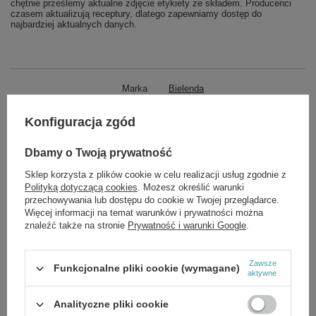
chętnie prześlemy aktualne zdjęcie etykiety ze składem. Producenci
czasem aktualizują receptury, dlatego zapewniamy dostęp do
najbardziej aktualnych danych.
Marka
Bielenda
Forma Pakowania
LL
Konfiguracja zgód
Zobacz również
Dbamy o Twoją prywatność
Sklep korzysta z plików cookie w celu realizacji usług zgodnie z
Polityką dotyczącą cookies
. Możesz określić warunki
OKAZJA
przechowywania lub dostępu do cookie w Twojej przeglądarce.
Bielenda Exosomes of Youth Serum Przeciwzmarszczkowe
Więcej informacji na temat warunków i prywatności można
Rozświetlające SPF50 30ml
znaleźć także na stronie
Prywatność i warunki Google
.
£10.62
/
szt.
Cena regularna:
£12.49
-15%
Zawsze
OKAZJA
Funkcjonalne pliki cookie (wymagane)
aktywne
Bielenda Neuro Retinol Liftingujący Przeciwzmarszczkowy
Krem Koncentrat do Twarzy 50+ na Dzień i na Noc 50ml
£7.98
Analityczne pliki cookie
/
szt.