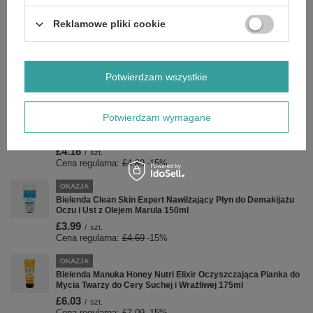
79.8
pkt
punktów
Cena regularna:
£9.39
-15%
Reklamowe pliki cookie
OKAZJA
Bielenda Multi Care Solution MultiPeptides Maseczka-Serum
Napinająca 1szt
£5.35
Potwierdzam wszystkie
/
szt.
Cena regularna:
£6.29
-15%
OKAZJA
Potwierdzam wymagane
Bielenda Zielona Herbata Normalizujący Hydrolat Tonik do
Cery Mieszanej 200ml
£4.16
/
szt.
Cena regularna:
£4.89
-15%
OKAZJA
Bielenda Clean Skin Expert Nawilżający Płyn do Demakijażu
Oczu i Ust z Olejem Marula 150ml
£3.99
/
szt.
Cena regularna:
£4.69
-15%
OKAZJA
Bielenda Manuka Honey Nutri Elixir Oczyszczająca Pianka do
Mycia Twarzy do Cery Suchej i Wrażliwej 175ml
£6.03
/
szt.
Cena regularna:
£7.09
-15%