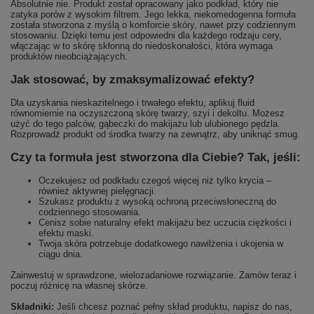
Absolutnie nie. Produkt został opracowany jako podkład, który nie
zatyka porów z wysokim filtrem. Jego lekka, niekomedogenna formuła
została stworzona z myślą o komforcie skóry, nawet przy codziennym
stosowaniu. Dzięki temu jest odpowiedni dla każdego rodzaju cery,
włączając w to skórę skłonną do niedoskonałości, która wymaga
produktów nieobciążających.
Jak stosować, by zmaksymalizować efekty?
Dla uzyskania nieskazitelnego i trwałego efektu, aplikuj fluid
równomiernie na oczyszczoną skórę twarzy, szyi i dekoltu. Możesz
użyć do tego palców, gąbeczki do makijażu lub ulubionego pędzla.
Rozprowadź produkt od środka twarzy na zewnątrz, aby uniknąć smug.
Czy ta formuła jest stworzona dla Ciebie? Tak, jeśli:
Oczekujesz od podkładu czegoś więcej niż tylko krycia –
również aktywnej pielęgnacji.
Szukasz produktu z wysoką ochroną przeciwsłoneczną do
codziennego stosowania.
Cenisz sobie naturalny efekt makijażu bez uczucia ciężkości i
efektu maski.
Twoja skóra potrzebuje dodatkowego nawilżenia i ukojenia w
ciągu dnia.
Zainwestuj w sprawdzone, wielozadaniowe rozwiązanie. Zamów teraz i
poczuj różnicę na własnej skórze.
Składniki:
Jeśli chcesz poznać pełny skład produktu, napisz do nas,