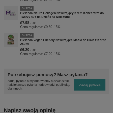
OKAZJA
Bielenda Neuro Collagen Nawilżający Krem Koncentrat do
Twarzy 40+ na Dzień i na Noc 50ml
£7.98
/
szt.
Cena regularna:
£9.39
-15%
OKAZJA
Bielenda Vegan Friendly Nawilżające Masło do Ciała z Karite
250ml
£6.20
/
szt.
Cena regularna:
£7.29
-15%
Potrzebujesz pomocy? Masz pytania?
Zadaj pytanie a my odpowiemy niezwłocznie,
Zadaj pytanie
najciekawsze pytania i odpowiedzi publikując
dla innych.
Napisz swoją opinię