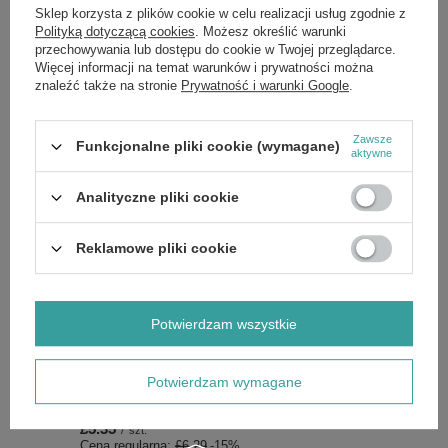
twarzy zmęczonego wyglądu.
Sklep korzysta z plików cookie w celu realizacji usług zgodnie z
Polityką dotyczącą cookies
. Możesz określić warunki
Dla kompleksowej pielęgnacji przeciwzmarszczkowej, odkryj również
inne zaawansowane produkty z linii Bielenda Calcium + Q10.
przechowywania lub dostępu do cookie w Twojej przeglądarce.
Zainwestuj w technologię, która realnie wpływa na młodszy wygląd
Więcej informacji na temat warunków i prywatności można
Twojej skóry.
Dodaj do koszyka
i rozpocznij skuteczną terapię
znaleźć także na stronie
Prywatność i warunki Google
.
liftingującą już dziś.
Składniki:
Jeśli chcesz poznać pełny skład produktu, napisz do nas,
chętnie prześlemy aktualne zdjęcie etykiety ze składem. Producenci
Zawsze
Funkcjonalne pliki cookie (wymagane)
czasem aktualizują receptury, dlatego zapewniamy dostęp do
aktywne
najbardziej aktualnych danych.
Analityczne pliki cookie
Reklamowe pliki cookie
Marka
Bielenda
Zobacz również
Potwierdzam wszystkie
OKAZJA
Potwierdzam wymagane
Bielenda Multi Care Solution MultiPeptides Maseczka-Serum
Napinająca 1szt
£5.35
/
szt.
Cena regularna:
£6.29
-15%