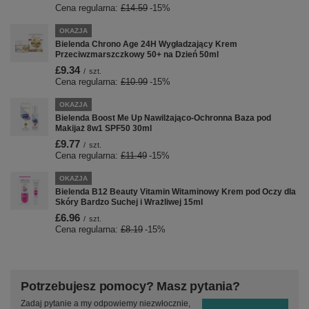
Cena regularna:
£14.59
-15%
OKAZJA
Bielenda Chrono Age 24H Wygładzający Krem
Przeciwzmarszczkowy 50+ na Dzień 50ml
£9.34
/
szt.
Cena regularna:
£10.99
-15%
OKAZJA
Bielenda Boost Me Up Nawilżająco-Ochronna Baza pod
Makijaż 8w1 SPF50 30ml
£9.77
/
szt.
Cena regularna:
£11.49
-15%
OKAZJA
Bielenda B12 Beauty Vitamin Witaminowy Krem pod Oczy dla
Skóry Bardzo Suchej i Wrażliwej 15ml
£6.96
/
szt.
Cena regularna:
£8.19
-15%
Potrzebujesz pomocy? Masz pytania?
Zadaj pytanie a my odpowiemy niezwłocznie,