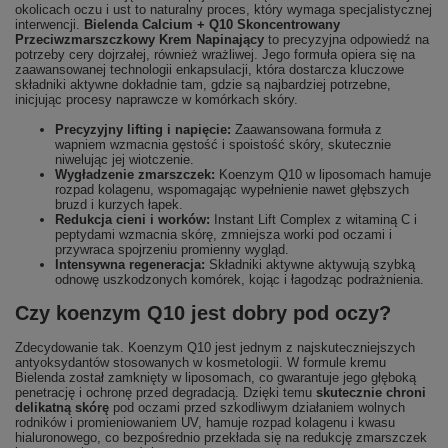
okolicach oczu i ust to naturalny proces, który wymaga specjalistycznej
interwencji.
Bielenda Calcium + Q10 Skoncentrowany
Przeciwzmarszczkowy Krem Napinający
to precyzyjna odpowiedź na
potrzeby cery dojrzałej, również wrażliwej. Jego formuła opiera się na
zaawansowanej technologii enkapsulacji, która dostarcza kluczowe
składniki aktywne dokładnie tam, gdzie są najbardziej potrzebne,
inicjując procesy naprawcze w komórkach skóry.
Precyzyjny lifting i napięcie:
Zaawansowana formuła z
wapniem wzmacnia gęstość i spoistość skóry, skutecznie
niwelując jej wiotczenie.
Wygładzenie zmarszczek:
Koenzym Q10 w liposomach hamuje
rozpad kolagenu, wspomagając wypełnienie nawet głębszych
bruzd i kurzych łapek.
Redukcja cieni i worków:
Instant Lift Complex z witaminą C i
peptydami wzmacnia skórę, zmniejsza worki pod oczami i
przywraca spojrzeniu promienny wygląd.
Intensywna regeneracja:
Składniki aktywne aktywują szybką
odnowę uszkodzonych komórek, kojąc i łagodząc podrażnienia.
Czy koenzym Q10 jest dobry pod oczy?
Zdecydowanie tak. Koenzym Q10 jest jednym z najskuteczniejszych
antyoksydantów stosowanych w kosmetologii. W formule kremu
Bielenda został zamknięty w liposomach, co gwarantuje jego głęboką
penetrację i ochronę przed degradacją. Dzięki temu
skutecznie chroni
delikatną skórę
pod oczami przed szkodliwym działaniem wolnych
rodników i promieniowaniem UV, hamuje rozpad kolagenu i kwasu
hialuronowego, co bezpośrednio przekłada się na redukcję zmarszczek