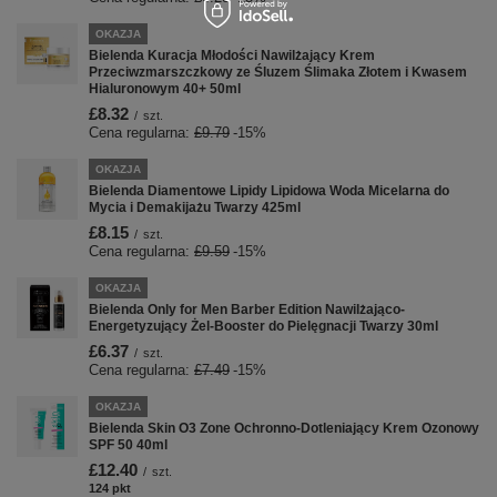
OKAZJA
Bielenda Kuracja Młodości Nawilżający Krem
Przeciwzmarszczkowy ze Śluzem Ślimaka Złotem i Kwasem
Hialuronowym 40+ 50ml
£8.32
/
szt.
Cena regularna:
£9.79
-15%
OKAZJA
Bielenda Diamentowe Lipidy Lipidowa Woda Micelarna do
Mycia i Demakijażu Twarzy 425ml
£8.15
/
szt.
Cena regularna:
£9.59
-15%
OKAZJA
Bielenda Only for Men Barber Edition Nawilżająco-
Energetyzujący Żel-Booster do Pielęgnacji Twarzy 30ml
£6.37
/
szt.
Cena regularna:
£7.49
-15%
OKAZJA
Bielenda Skin O3 Zone Ochronno-Dotleniający Krem Ozonowy
SPF 50 40ml
£12.40
/
szt.
124
pkt
punktów