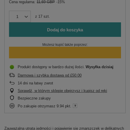
Cena regularna:
11,69 GBP
-15%
z
17
szt.
Dodaj do koszyka
Możesz kupić także poprzez:
Produkt dostępny w bardzo dużej ilości
Wysyłka
dzisiaj
Darmowa i szybka dostawa
od
£50.00
14
dni na łatwy zwrot
Sprawdź, w którym sklepie obejrzysz i kupisz od ręki
Bezpieczne zakupy
Po zakupie otrzymasz
9.94 pkt.
Zauważalna utrata jędrności i pojawienie się zmarszczek w delikatnych