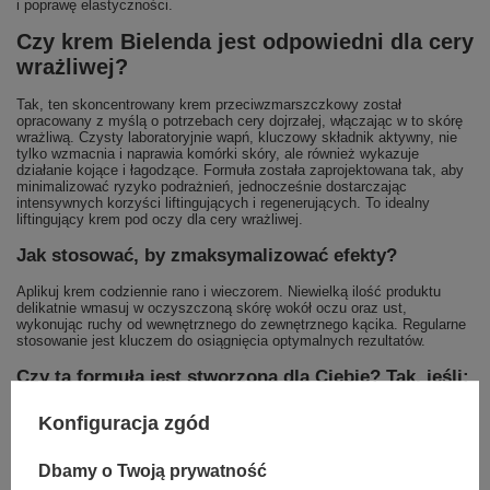
i poprawę elastyczności.
Czy krem Bielenda jest odpowiedni dla cery
wrażliwej?
Tak, ten skoncentrowany krem przeciwzmarszczkowy został
opracowany z myślą o potrzebach cery dojrzałej, włączając w to skórę
wrażliwą. Czysty laboratoryjnie wapń, kluczowy składnik aktywny, nie
tylko wzmacnia i naprawia komórki skóry, ale również wykazuje
działanie kojące i łagodzące. Formuła została zaprojektowana tak, aby
minimalizować ryzyko podrażnień, jednocześnie dostarczając
intensywnych korzyści liftingujących i regenerujących. To idealny
liftingujący krem pod oczy dla cery wrażliwej.
Jak stosować, by zmaksymalizować efekty?
Aplikuj krem codziennie rano i wieczorem. Niewielką ilość produktu
delikatnie wmasuj w oczyszczoną skórę wokół oczu oraz ust,
wykonując ruchy od wewnętrznego do zewnętrznego kącika. Regularne
stosowanie jest kluczem do osiągnięcia optymalnych rezultatów.
Czy ta formuła jest stworzona dla Ciebie? Tak, jeśli:
Dostrzegasz utratę napięcia i elastyczności wokół oczu i ust.
Konfiguracja zgód
Twoim problemem są zmarszczki mimiczne, tzw. kurze łapki i
linie wokół warg.
Skóra w tych partiach jest wiotka, cienka i przesuszona.
Dbamy o Twoją prywatność
Zmagasz się z workami i cieniami pod oczami, które dodają