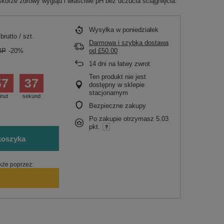
skórze zdrowy wygląd i właściwe pH bez uczucia ściągnięcia.
Wysyłka
w poniedziałek
brutto
/
szt.
Darmowa i szybka dostawa
BP
-20%
od
£50.00
14
dni na łatwy zwrot
Ten produkt nie jest
57
36
dostępny w sklepie
stacjonarnym
inut
sekund
Bezpieczne zakupy
.
Po zakupie otrzymasz
5.03
pkt.
koszyka
kże poprzez: