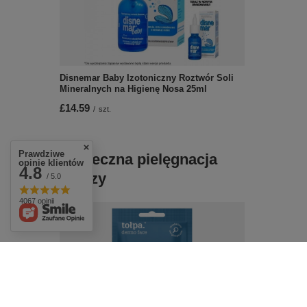
Disnemar Baby Izotoniczny Roztwór Soli
Mineralnych na Higienę Nosa 25ml
£14.59
/
szt.
Prawdziwe
Skuteczna pielęgnacja
opinie klientów
4.8
twarzy
/ 5.0
4067 opinii