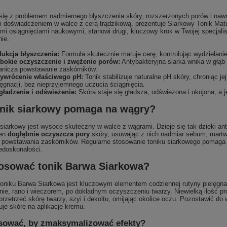
się z problemem nadmiernego błyszczenia skóry, rozszerzonych porów i naw
im doświadczeniem w walce z cerą trądzikową, prezentuje Siarkowy Tonik Ma
i osiągnięciami naukowymi, stanowi drugi, kluczowy krok w Twojej specjali
ie.
ukcja błyszczenia:
Formuła skutecznie matuje cerę, kontrolując wydzielani
bokie oczyszczenie i zwężenie porów:
Antybakteryjna siarka wnika w głąb 
anicza powstawanie zaskórników.
ywrócenie właściwego pH:
Tonik stabilizuje naturalne pH skóry, chroniąc je
lęgnacji, bez nieprzyjemnego uczucia ściągnięcia.
ładzenie i odświeżenie:
Skóra staje się gładsza, odświeżona i ukojona, a j
onik siarkowy pomaga na wągry?
 siarkowy jest wysoce skuteczny w walce z wągrami. Dzieje się tak dzięki an
ten
dogłębnie oczyszcza pory
skóry, usuwając z nich nadmiar sebum, martw
 powstawania zaskórników. Regularne stosowanie toniku siarkowego pomaga 
iedoskonałości.
tosować tonik Barwa Siarkowa?
 toniku Barwa Siarkowa jest kluczowym elementem codziennej rutyny pielęgn
nie, rano i wieczorem, po dokładnym oczyszczeniu twarzy. Niewielką ilość p
 przetrzeć skórę twarzy, szyi i dekoltu, omijając okolice oczu. Pozostawić do 
je skórę na aplikację kremu.
sować, by zmaksymalizować efekty?