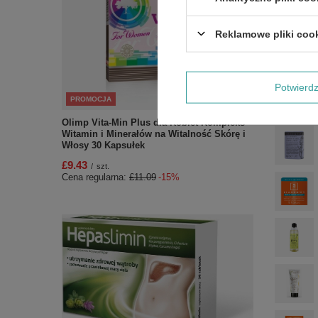
Zobac
Reklamowe pliki coo
Potwier
PROMOCJA
Olimp Vita-Min Plus dla Kobiet Kompleks
Witamin i Minerałów na Witalność Skórę i
Włosy 30 Kapsułek
£9.43
/
szt.
Cena regularna:
£11.09
-15%