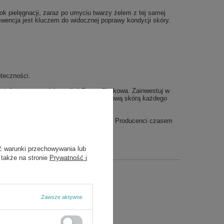
rok pielęgnacji, zaraz po umyciu twarzy żelem z tej samej
kwencja jest kluczem do widocznej poprawy kondycji skóry.
teczności.
cjalistyczne produkty z linii Barwa Siarkowa. Zainwestuj w
oszyka i ciesz się czystą, świeżą i matową skórą każdego
y aktualne zdjęcie etykiety ze składem. Producenci czasem
ć warunki przechowywania lub
 także na stronie
Prywatność i
Zawsze aktywne