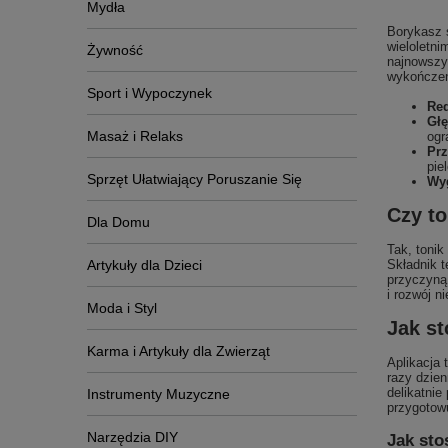
Mydła
Borykasz 
wieloletn
Żywność
najnowszym
wykończen
Sport i Wypoczynek
Red
Głę
Masaż i Relaks
ogr
Prz
pie
Sprzęt Ułatwiający Poruszanie Się
Wyg
Czy t
Dla Domu
Tak, tonik
Artykuły dla Dzieci
Składnik 
przyczyną
i rozwój n
Moda i Styl
Jak s
Karma i Artykuły dla Zwierząt
Aplikacja
razy dzien
delikatnie
Instrumenty Muzyczne
przygotowu
Narzędzia DIY
Jak sto