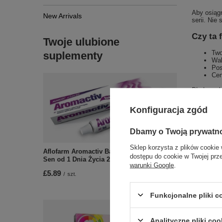
Aby osiągn
New Arrivals
serii. Nie
Czy ta 
Twoje ulubione
Two
suplementy
Wal
Pos
Cen
Dla komple
profesjona
dnia.
Konfiguracja zgód
Składniki
aktualizuj
Dbamy o Twoją prywatn
Sklep korzysta z plików cookie 
Aflofarm Aromactiv Baby Żel na Spokojny
dostępu do cookie w Twojej prz
Sen od 1 Dnia Życia 20g
warunki Google
.
£5.89
/
szt.
Funkcjonalne pliki 
Analityczne pliki coo