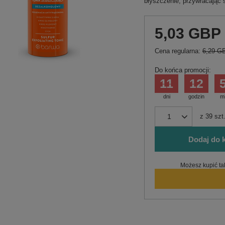
błyszczenie, przywracając 
5,03 GBP
Cena regularna:
6,29 G
Do końca promocji:
11
12
dni
godzin
m
z
39
szt
Dodaj do 
Możesz kupić ta