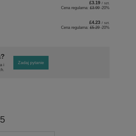
£3.19
/
szt.
Cena regularna:
£3.99
-20%
£4.23
/
szt.
Cena regularna:
£5.29
-20%
a?
Zadaj pytanie
a i
ch.
/5