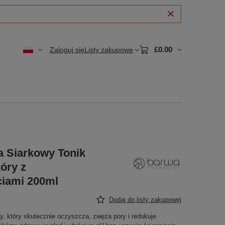
£0.00
Zaloguj się
Listy zakupowe
 Siarkowy Tonik
óry z
ciami 200ml
Dodaj do listy zakupowej
cy, który skutecznie oczyszcza, zwęża pory i redukuje