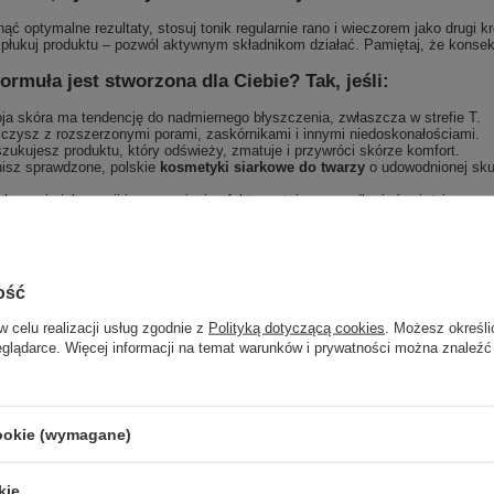
ąć optymalne rezultaty, stosuj tonik regularnie rano i wieczorem jako drugi k
 spłukuj produktu – pozwól aktywnym składnikom działać. Pamiętaj, że konse
formuła jest stworzona dla Ciebie? Tak, jeśli:
ja skóra ma tendencję do nadmiernego błyszczenia, zwłaszcza w strefie T.
czysz z rozszerzonymi porami, zaskórnikami i innymi niedoskonałościami.
zukujesz produktu, który odświeży, zmatuje i przywróci skórze komfort.
isz sprawdzone, polskie
kosmetyki siarkowe do twarzy
o udowodnionej sku
ksowej pielęgnacji i wzmocnienia efektu matującego, odkryj również inne spe
lne rozwiązanie problemów Twojej cery. Dodaj Siarkowy Tonik Matujący do k
:
Jeśli chcesz poznać pełny skład produktu, napisz do nas, chętnie prześlem
ą receptury, dlatego zapewniamy dostęp do najbardziej aktualnych danych.
ość
w celu realizacji usług zgodnie z
Polityką dotyczącą cookies
. Możesz określi
eglądarce. Więcej informacji na temat warunków i prywatności można znaleźć
Marka
Barwa
Forma Pakowania
P
cookie (wymagane)
kie