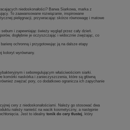
racających niedoskonałości? Barwa Siarkowa, marka z
tujący. To zaawansowane rozwiązanie, inspirowane
stycznej pielęgnacji, przywracając skórze równowagę i matowe
e sebum i zapewniając świeży wygląd przez cały dzień.
porów, dogłębnie je oczyszczając i widocznie zwężając, co
j barierę ochronną i przygotowując ją na dalsze etapy
ej koloryt wyrównany.
tybakteryjnym i seboregulującym właściwościom siarki.
e komórki naskórka i zanieczyszczenia, które są główną
również zwężać pory, co dodatkowo ogranicza ich zapychanie
acyjnej cery z niedoskonałościami. Należy go stosować dwa
roduktu należy nanieść na wacik kosmetyczny, a następnie
wchłonięcia. Jest to idealny
tonik do cery tłustej
, który