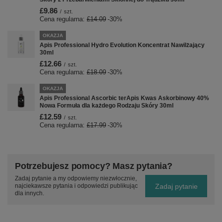
£9.86
/
szt.
Cena regularna:
£14.09
-30%
OKAZJA
Apis Professional Hydro Evolution Koncentrat Nawilżający
30ml
£12.66
/
szt.
Cena regularna:
£18.09
-30%
OKAZJA
Apis Professional Ascorbic terApis Kwas Askorbinowy 40%
Nowa Formuła dla każdego Rodzaju Skóry 30ml
£12.59
/
szt.
Cena regularna:
£17.99
-30%
Potrzebujesz pomocy? Masz pytania?
Zadaj pytanie a my odpowiemy niezwłocznie,
Zadaj pytanie
najciekawsze pytania i odpowiedzi publikując
dla innych.