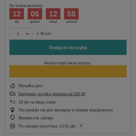
Do końca promocji:
12
06
12
58
dni
godzin
minut
sekund
z
35
szt.
Dodaj do koszyka
Możesz kupić także poprzez:
Wysyłka
jutro
Darmowa i szybka dostawa
od
£50.00
14
dni na łatwy zwrot
Ten produkt nie jest dostępny w sklepie stacjonarnym
Bezpieczne zakupy
Po zakupie otrzymasz
13.01 pkt.