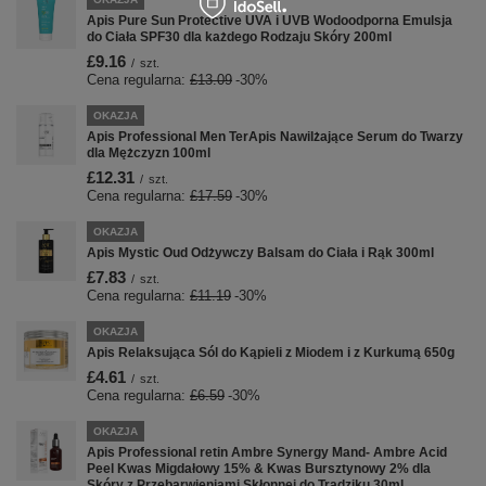
Apis Pure Sun Protective UVA i UVB Wodoodporna Emulsja
do Ciała SPF30 dla każdego Rodzaju Skóry 200ml
£9.16
/
szt.
Cena regularna:
£13.09
-30%
OKAZJA
Apis Professional Men TerApis Nawilżające Serum do Twarzy
dla Mężczyzn 100ml
£12.31
/
szt.
Cena regularna:
£17.59
-30%
OKAZJA
Apis Mystic Oud Odżywczy Balsam do Ciała i Rąk 300ml
£7.83
/
szt.
Cena regularna:
£11.19
-30%
OKAZJA
Apis Relaksująca Sól do Kąpieli z Miodem i z Kurkumą 650g
£4.61
/
szt.
Cena regularna:
£6.59
-30%
OKAZJA
Apis Professional retin Ambre Synergy Mand- Ambre Acid
Peel Kwas Migdałowy 15% & Kwas Bursztynowy 2% dla
Skóry z Przebarwieniami Skłonnej do Trądziku 30ml