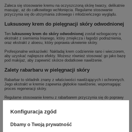
Zaleca się stosowanie kremu na oczyszczoną skórę twarzy, delikatnie
masując, aż do całkowitego wchłonięcia. Regularne stosowanie
przyczynia się do utrzymania zdrowego i młodzieńczego wyglądu.
Luksusowy krem do pielęgnacji skóry odwodnionej
Ten
luksusowy krem do skóry odwodnionej
został wzbogacony o
ekstrakt z siemienia lnianego, który zmiękcza i łagodzi podrażnienia,
oraz ekstrakt z aloesu, który poprawia ukrwienie skóry.
Profesjonalne wskazówki: Nakładaj krem codziennie rano i wieczorem,
aby uzyskać najlepsze efekty. Możesz również stosować go jako bazę
pod makijaż, aby zapewnić skórze dodatkowe nawilżenie.
Zalety rabarbaru w pielęgnacji skóry
Rabarbar to składnik znany z właściwości nawilżających i ochronnych.
Jego ekstrakt w kremie zapewnia głębokie nawilżenie, wspomagając
proces regeneracji skóry.
Regularne stosowanie kremu z rabarbarem przyczynia się do poprawy
tekstury skóry, nadając jej zdrowy i promienny wygląd. Aplikuj
delikatnymi ruchami, aby wzmocnić działanie produktu.
Konfiguracja zgód
Podsumowując, Apis Professional Hydro Evolution to idealne
rozwiązanie dla osób poszukujących intensywnego nawilżenia bez
obciążania skóry. Dzięki unikalnej formule, Twoja skóra będzie
Dbamy o Twoją prywatność
wyglądać młodo i zdrowo.