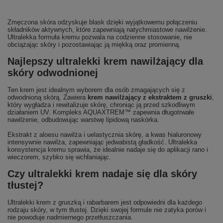
Zmęczona skóra odzyskuje blask dzięki wyjątkowemu połączeniu
składników aktywnych, które zapewniają natychmiastowe nawilżenie.
Ultralekka formuła kremu pozwala na codzienne stosowanie, nie
obciążając skóry i pozostawiając ją miękką oraz promienną.
Najlepszy ultralekki krem nawilżający dla
skóry odwodnionej
Ten krem jest idealnym wyborem dla osób zmagających się z
odwodnioną skórą. Zawiera
krem nawilżający z ekstraktem z gruszki
,
który wygładza i rewitalizuje skórę, chroniąc ją przed szkodliwym
działaniem UV. Kompleks AQUAXTREM™ zapewnia długotrwałe
nawilżenie, odbudowując warstwę lipidową naskórka.
Ekstrakt z aloesu nawilża i uelastycznia skórę, a kwas hialuronowy
intensywnie nawilża, zapewniając jedwabistą gładkość. Ultralekka
konsystencja kremu sprawia, że idealnie nadaje się do aplikacji rano i
wieczorem, szybko się wchłaniając.
Czy ultralekki krem nadaje się dla skóry
tłustej?
Ultralekki krem z gruszką i rabarbarem jest odpowiedni dla każdego
rodzaju skóry, w tym tłustej. Dzięki swojej formule nie zatyka porów i
nie powoduje nadmiernego przetłuszczania.