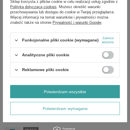
Sklep korzysta z plików cookie w celu realizacji usług zgodnie z
Skomponowany z myślą o wymagających użytkownikach, ten krem
Polityką dotyczącą cookies
. Możesz określić warunki
łączy w sobie najlepsze składniki, oferując kompleksową pielęgnację i
przechowywania lub dostępu do cookie w Twojej przeglądarce.
ochronę przed czynnikami zewnętrznymi.
Więcej informacji na temat warunków i prywatności można
Składniki:
Jeśli chcesz poznać pełny skład produktu, napisz do nas,
znaleźć także na stronie
Prywatność i warunki Google
.
chętnie prześlemy aktualne zdjęcie etykiety ze składem. Producenci
czasem aktualizują receptury, dlatego zapewniamy dostęp do
najbardziej aktualnych danych.
Zawsze
Funkcjonalne pliki cookie (wymagane)
aktywne
Analityczne pliki cookie
Marka
Apis
Reklamowe pliki cookie
Forma Pakowania
P
Zobacz również
Potwierdzam wszystkie
OKAZJA
Potwierdzam wymagane
Apis Arbuzowe Orzeźwienie Sól do Kąpieli 650g
£7.13
/
szt.
Cena regularna:
£10.19
-30%
OKAZJA