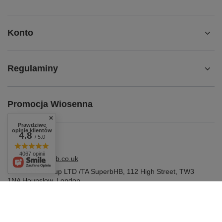
Konto
Regulaminy
Promocja Wiosenna
Prawdziwe
opinie klientów
4.8
/ 5.0
4067 opinii
shop@superbhb.co.uk
Fab Trade Group LTD /TA SuperbHB
,
112 High Street
,
TW3
1NA
Hounslow, London
W sklepie prezentujemy ceny brutto (z VAT).