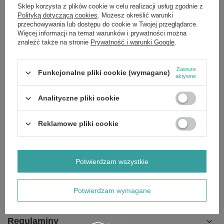
Sklep korzysta z plików cookie w celu realizacji usług zgodnie z
Polityką dotyczącą cookies
. Możesz określić warunki
przechowywania lub dostępu do cookie w Twojej przeglądarce.
Więcej informacji na temat warunków i prywatności można
Zamówienia
znaleźć także na stronie
Prywatność i warunki Google
.
Status zamówienia
Zawsze
Funkcjonalne pliki cookie (wymagane)
aktywne
Śledzenie przesyłki
Analityczne pliki cookie
Chcę zareklamować produkt
Chcę odstąpić od umowy
Reklamowe pliki cookie
Chcę wymienić produkt
Kontakt
Potwierdzam wszystkie
Konto
Potwierdzam wymagane
Regulaminy