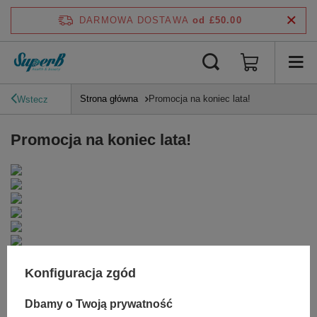
DARMOWA DOSTAWA
od £50.00
Strona główna
Promocja na koniec lata!
Wstecz
Promocja na koniec lata!
Konfiguracja zgód
Dbamy o Twoją prywatność