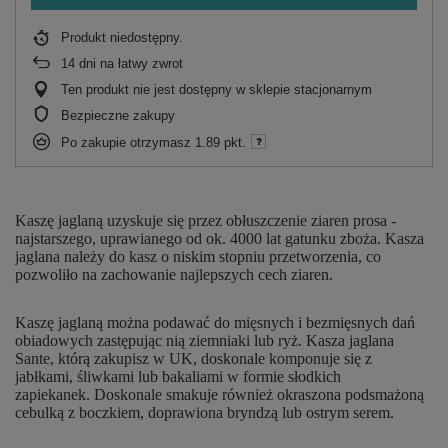
Produkt niedostępny
14
dni na łatwy zwrot
Ten produkt nie jest dostępny w sklepie stacjonarnym
Bezpieczne zakupy
Po zakupie otrzymasz
1.89 pkt.
Kaszę jaglaną uzyskuje się przez obłuszczenie ziaren prosa -
najstarszego, uprawianego od ok. 4000 lat gatunku zboża. Kasza
jaglana należy do kasz o niskim stopniu przetworzenia, co
pozwoliło na zachowanie najlepszych cech ziaren.
Kaszę jaglaną można podawać do mięsnych i bezmięsnych dań
obiadowych zastępując nią ziemniaki lub ryż. Kasza jaglana
Sante, którą zakupisz w UK, doskonale komponuje się z
jabłkami, śliwkami lub bakaliami w formie słodkich
zapiekanek. Doskonale smakuje również okraszona podsmażoną
cebulką z boczkiem, doprawiona bryndzą lub ostrym serem.