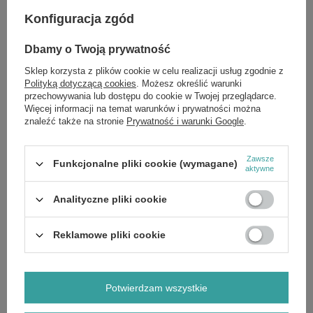
Konfiguracja zgód
Zobacz również
Dbamy o Twoją prywatność
Sante Fit Granola Orzechy Kakao bez Dodatku Cukru 300g
Sklep korzysta z plików cookie w celu realizacji usług zgodnie z
£4.19
Polityką dotyczącą cookies
. Możesz określić warunki
/
szt.
przechowywania lub dostępu do cookie w Twojej przeglądarce.
Więcej informacji na temat warunków i prywatności można
Sante Skarby Ziemi Odtłuszczony Len Mielony Złoty bez
znaleźć także na stronie
Prywatność i warunki Google
.
Glutenu z Wysoką Zawartością Białka 200g
£3.19
/
szt.
Zawsze
Funkcjonalne pliki cookie (wymagane)
Sante Pasztet Sojowy z Koperkiem 113g
aktywne
£1.49
/
szt.
Analityczne pliki cookie
Sante Chrupiąca Granola Czekoladowa z Wysoką Zawartością
Błonnika 350g
Reklamowe pliki cookie
£3.69
/
szt.
Sante Skarby Ziemi Błonnik Witalny Mieszanka Nasion Babki
Płesznik i Łuski Babki Jajowatej 200g
Potwierdzam wszystkie
£4.19
/
szt.
Sante Chrupiąca Granola Orzechowa z Wysoką Zawartością