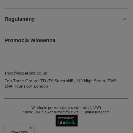
Regulaminy
Promocja Wiosenna
shop@superbhb.co.uk
Fab Trade Group LTD /TA SuperbHB
,
112 High Street
,
TW3
1NA
Hounslow, London
W sklepie prezentujemy ceny brutto (z VAT).
Stawki VAT dla konsumentów z kraju:
United Kingdom
.
Prawdziwe