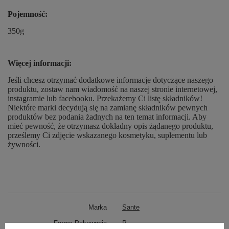
Pojemność:
350g
Więcej informacji:
Jeśli chcesz otrzymać dodatkowe informacje dotyczące naszego
produktu, zostaw nam wiadomość na naszej stronie internetowej,
instagramie lub facebooku. Przekażemy Ci listę składników!
Niektóre marki decydują się na zamianę składników pewnych
produktów bez podania żadnych na ten temat informacji. Aby
mieć pewność, że otrzymasz dokładny opis żądanego produktu,
prześlemy Ci zdjęcie wskazanego kosmetyku, suplementu lub
żywności.
Marka
Sante
Forma Pakowania
P