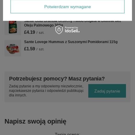
Błonnika 350g
Potwierdzam wymagane
£3.19
/
szt.
Sante Gold Granola Orzechy i Miód Bogata w Błonnik bez
Oleju Palmowego 300g
£4.19
/
szt.
Sante Lovege Hummus z Suszonymi Pomidorami 115g
£1.59
/
szt.
Potrzebujesz pomocy? Masz pytania?
Zadaj pytanie a my odpowiemy niezwłocznie,
Zadaj pytanie
najciekawsze pytania i odpowiedzi publikując
dla innych.
Napisz swoją opinię
Twoja ocena: