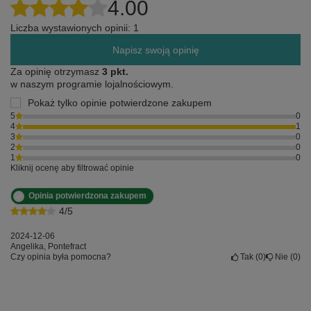
4.00
Liczba wystawionych opinii: 1
Napisz swoją opinię
Za opinię otrzymasz
3 pkt.
w naszym programie lojalnościowym.
Pokaż tylko opinie potwierdzone zakupem
5
0
4
1
3
0
2
0
1
0
Kliknij ocenę aby filtrować opinie
Opinia potwierdzona zakupem
4/5
2024-12-06
Angelika, Pontefract
Czy opinia była pomocna?
Tak
0
Nie
0