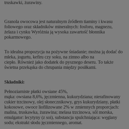
truskawki, żurawiny.
Granola owocowa jest naturalnym źródłem tiaminy i kwasu
foliowego oraz składników mineralnych: fosforu, magnezu,
żelaza i cynku Wyróżnia ją wysoka zawartość błonnika
pokarmowego.
To idealna propozycja na pożywne śniadanie; można ją dodać do
mleka, jogurtu, kefiru czy soku, na zimno albo na
ciepło. Również jako dodatek do pysznego deseru. To także
świetna przekąska do chrupania między posiłkami.
Składniki:
Pełnoziarniste płatki owsiane 45%,
mąka: owsiana 8,6%, jęczmienna, kukurydziana; nierafinowany
cukier trzcinowy, olej słonecznikowy, grys kukurydziany, płatki
kokosowe, owoce liofilizowane 2% w zmiennych proporcjach:
malina, truskawka, żurawina; melasa trzcinowa, sól morska,
emulgator: lecytyny (z soi), substancja spulchniająca: węglany
sodu; ekstrakt słodu jęczmiennego, aromat.