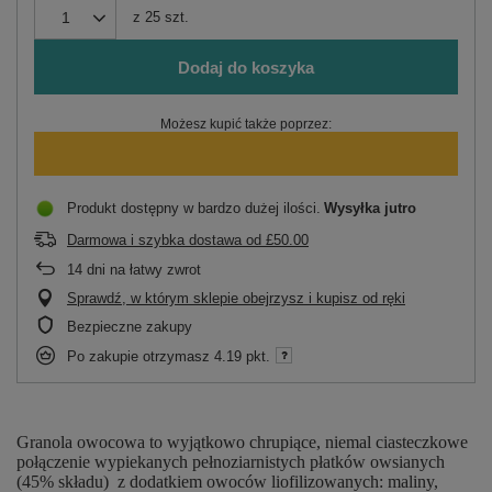
z
25
szt.
Dodaj do koszyka
Możesz kupić także poprzez:
Produkt dostępny w bardzo dużej ilości
Wysyłka
jutro
Darmowa i szybka dostawa
od
£50.00
14
dni na łatwy zwrot
Sprawdź, w którym sklepie obejrzysz i kupisz od ręki
Bezpieczne zakupy
Po zakupie otrzymasz
4.19 pkt.
Granola owocowa to wyjątkowo chrupiące, niemal ciasteczkowe
połączenie wypiekanych pełnoziarnistych płatków owsianych
(45% składu) z dodatkiem owoców liofilizowanych: maliny,