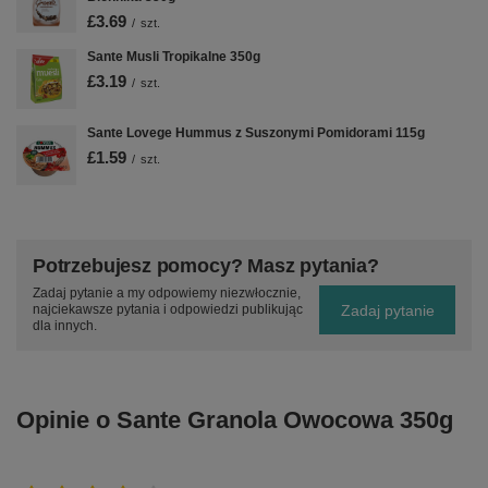
£3.69
/
szt.
Sante Musli Tropikalne 350g
£3.19
/
szt.
Sante Lovege Hummus z Suszonymi Pomidorami 115g
£1.59
/
szt.
Potrzebujesz pomocy? Masz pytania?
Zadaj pytanie a my odpowiemy niezwłocznie,
Zadaj pytanie
najciekawsze pytania i odpowiedzi publikując
dla innych.
Opinie o Sante Granola Owocowa 350g