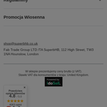
Regulaminy
Promocja Wiosenna
shop@superbhb.co.uk
Fab Trade Group LTD /TA SuperbHB
,
112 High Street
,
TW3
1NA
Hounslow, London
W sklepie prezentujemy ceny brutto (z VAT).
Stawki VAT dla konsumentów z kraju:
United Kingdom
.
Prawdziwe
opinie klientów
4.8
/ 5.0
4063 opinii