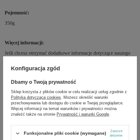
Pojemność:
350g
Więcej informacji:
Jeśli chcesz otrzymać dodatkowe informacje dotyczące naszego
produktu, zostaw nam wiadomość na naszej stronie internetowej,
instagramie lub facebooku. Przekażemy Ci listę składników!
Konfiguracja zgód
Niektóre marki decydują się na zamianę składników pewnych
produktów bez podania żadnych na ten temat informacji. Aby
mieć pewność, że otrzymasz dokładny opis żądanego produktu,
Dbamy o Twoją prywatność
prześlemy Ci zdjęcie wskazanego kosmetyku, suplementu lub
Sklep korzysta z plików cookie w celu realizacji usług zgodnie z
żywności.
Polityką dotyczącą cookies
. Możesz określić warunki
przechowywania lub dostępu do cookie w Twojej przeglądarce.
Więcej informacji na temat warunków i prywatności można
znaleźć także na stronie
Prywatność i warunki Google
.
Marka
Sante
Forma Pakowania
P
Zawsze
Funkcjonalne pliki cookie (wymagane)
aktywne