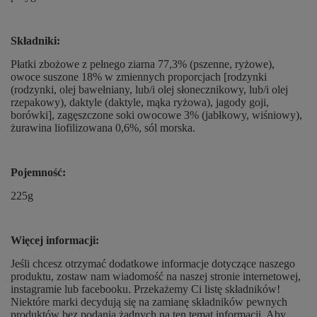
Składniki:
Płatki zbożowe z pełnego ziarna 77,3% (pszenne, ryżowe),
owoce suszone 18% w zmiennych proporcjach [rodzynki
(rodzynki, olej bawełniany, lub/i olej słonecznikowy, lub/i olej
rzepakowy), daktyle (daktyle, mąka ryżowa), jagody goji,
borówki], zagęszczone soki owocowe 3% (jabłkowy, wiśniowy),
żurawina liofilizowana 0,6%, sól morska.
Pojemność:
225g
Więcej informacji:
Jeśli chcesz otrzymać dodatkowe informacje dotyczące naszego
produktu, zostaw nam wiadomość na naszej stronie internetowej,
instagramie lub facebooku. Przekażemy Ci listę składników!
Niektóre marki decydują się na zamianę składników pewnych
produktów bez podania żadnych na ten temat informacji. Aby