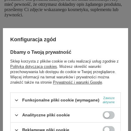
mieć pewność, że otrzymasz dokładny opis żądanego produktu,
prześlemy Ci zdjęcie wskazanego kosmetyku, suplementu lub
żywności.
Konfiguracja zgód
Marka
Sante
Dbamy o Twoją prywatność
Forma Pakowania
P
Sklep korzysta z plików cookie w celu realizacji usług zgodnie z
Polityką dotyczącą cookies
. Możesz określić warunki
przechowywania lub dostępu do cookie w Twojej przeglądarce.
Zobacz również
Więcej informacji na temat warunków i prywatności można
znaleźć także na stronie
Prywatność i warunki Google
.
Sante Skarby Ziemi Odtłuszczony Len Mielony Złoty bez
Glutenu z Wysoką Zawartością Białka 200g
Zawsze
Funkcjonalne pliki cookie (wymagane)
£3.19
aktywne
/
szt.
Sante Musli Tropikalne 350g
Analityczne pliki cookie
£3.19
/
szt.
Reklamowe pliki cookie