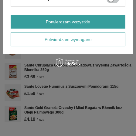
Sante Chrupiąca Granola Orzechowa z Wysoką Zawartością
Błonnika 350g
£3.19
/
szt.
Potwierdzam wszystkie
Sante Skwierzyna Pasztet Dworski z Drobiem w Słoiku 180g
£2.89
/
szt.
Potwierdzam wymagane
Sante Skwierzyna Smalec z Mięsem 105g
£1.59
/
szt.
Sante Chrupiąca Granola Czekoladowa z Wysoką Zawartością
Błonnika 350g
£3.69
/
szt.
Sante Lovege Hummus z Suszonymi Pomidorami 115g
£1.59
/
szt.
Sante Gold Granola Orzechy i Miód Bogata w Błonnik bez
Oleju Palmowego 300g
£4.19
/
szt.