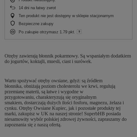
14
dni na łatwy zwrot
Ten produkt nie jest dostępny w sklepie stacjonarnym
Bezpieczne zakupy
Po zakupie otrzymasz
1.79 pkt.
Otręby zawierają błonnik pokarmowy. Są wspaniałym dodatkiem
do jogurtów, koktajli, muesli, ciast i surówek.
Warto spożywać otręby owsiane, gdyż: są źródłem
błonnika, obniżają poziom cholesterolu we krwi, regulują
przemianę materii, są łatwe i wygodne w
przygotowaniu, charakteryzują się oryginalnym
smakiem, dostarczają dużych ilości fosforu, magnezu, żelaza i
cynku. Otręby Owsiane Kupiec, jak i pozostałe produkty tej
marki, zakupisz w UK na naszej stronie! SuperbHB posiada
niesamowity wybór polskiej zdrowej żywności, zapraszamy do
zapoznania się z naszą ofertą.