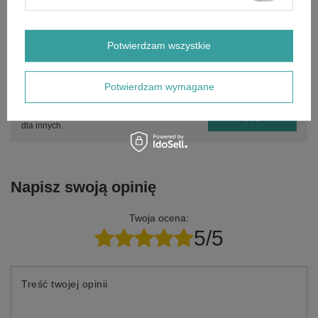
Marka
Kupiec
Forma Pakowania
P
Potwierdzam wszystkie
Potrzebujesz pomocy? Masz pytania?
Potwierdzam wymagane
Zadaj pytanie a my odpowiemy niezwłocznie,
Zadaj pytanie
najciekawsze pytania i odpowiedzi publikując
dla innych.
Napisz swoją opinię
Twoja ocena:
5/5
Treść twojej opinii