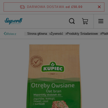
DARMOWA DOSTAWA
od £50.00
Strona główna
Żywność
Produkty Śniadaniowe
Płat
Wstecz