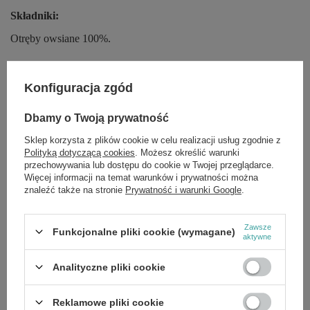
Składniki:
Otręby owsiane 100%.
Pojemność:
Konfiguracja zgód
200g
Dbamy o Twoją prywatność
Sklep korzysta z plików cookie w celu realizacji usług zgodnie z
Więcej informacji:
Polityką dotyczącą cookies
. Możesz określić warunki
przechowywania lub dostępu do cookie w Twojej przeglądarce.
Jeśli chcesz otrzymać dodatkowe informacje dotyczące naszego
Więcej informacji na temat warunków i prywatności można
produktu, zostaw nam wiadomość na naszej stronie internetowej,
znaleźć także na stronie
Prywatność i warunki Google
.
instagramie lub facebooku. Przekażemy Ci listę składników!
Niektóre marki decydują się na zamianę składników pewnych
produktów bez podania żadnych na ten temat informacji. Aby
Zawsze
Funkcjonalne pliki cookie (wymagane)
mieć pewność, że otrzymasz dokładny opis żądanego produktu,
aktywne
prześlemy Ci zdjęcie wskazanego kosmetyku, suplementu lub
żywności.
Analityczne pliki cookie
Reklamowe pliki cookie