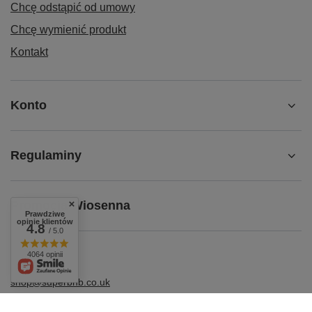
Chcę odstąpić od umowy
Chcę wymienić produkt
Kontakt
Konto
Regulaminy
Promocja Wiosenna
Prawdziwe
opinie klientów
4.8
/ 5.0
4064 opinii
shop@superbhb.co.uk
Fab Trade Group LTD /TA SuperbHB
,
112 High Street
,
TW3