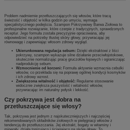
Problem nadmiernie przetłuszczających się włosów, które tracą
świeżość i objętość w kilka godzin po umyciu, wymaga
specjalistycznego podejścia. Szampon Pokrzywowy Barwa Ziołowa to
profesjonalne rozwiązanie, które czerpie z tradycyjnych, sprawdzonych
receptur. Jego formuła została precyzyjnie opracowana, aby
odpowiedzieć na potrzeby tłustej skóry głowy, przywracając jej
równowagę i zapewniając włosom zdrowy wygląd.
Ukierunkowana regulacja sebum:
Dzięki ekstraktowi z liści
pokrzywy, szampon wykazuje silne działanie przeciwłojotokowe,
skutecznie normalizując pracę gruczołów łojowych i ograniczając
nadprodukcję sebum.
Wzmocnienie od korzeni:
Formuła aktywnie wzmacnia cebulki
włosów, co przekłada się na poprawę ogólnej kondycji kosmyków
i ich zdrowy wzrost.
Zwiększona witalność i objętość:
Regularne stosowanie
widocznie zwiększa puszystość i witalność włosów,
przywracając im naturalny połysk i lekkość.
Czy pokrzywa jest dobra na
przetłuszczające się włosy?
Tak, pokrzywa jest jednym z najskuteczniejszych i najczęściej
rekomendowanych składników ziołowych w pielęgnacji włosów z
tendencją do przetłuszczania. Jej ekstrakt, bogaty w witaminy i
minerały, działa tonizująco i ściągająco na skórę głowy. To