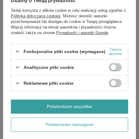
Dbamy o Twoją prywatność
Poszukujesz sprawdzonego, ziołowego rozwiązania problemu
przetłuszczania.
Sklep korzysta z plików cookie w celu realizacji usług zgodnie z
Polityką dotyczącą cookies
. Możesz określić warunki
Dla kompleksowej pielęgnacji opartej na sile ziół, odkryj również inne
przechowywania lub dostępu do cookie w Twojej przeglądarce.
produkty z linii Barwa Ziołowa. Zainwestuj w profesjonalne, sprawdzone
Więcej informacji na temat warunków i prywatności można
rozwiązanie oparte na sile natury. Dodaj do koszyka i przywróć swoim
włosom idealną równowagę i świeżość.
znaleźć także na stronie
Prywatność i warunki Google
.
Składniki:
Jeśli chcesz poznać pełny skład produktu, napisz do nas,
chętnie prześlemy aktualne zdjęcie etykiety ze składem. Producenci
Zawsze
czasem aktualizują receptury, dlatego zapewniamy dostęp do
Funkcjonalne pliki cookie (wymagane)
aktywne
najbardziej aktualnych danych.
Analityczne pliki cookie
Reklamowe pliki cookie
Marka
Barwa
Forma Pakowania
P
Potwierdzam wszystkie
Zobacz również
Potwierdzam wymagane
OKAZJA
Barwa Ziołowa Szampon Czarna Rzepa dla Włosów
Osłabionych z Łupieżem 480ml