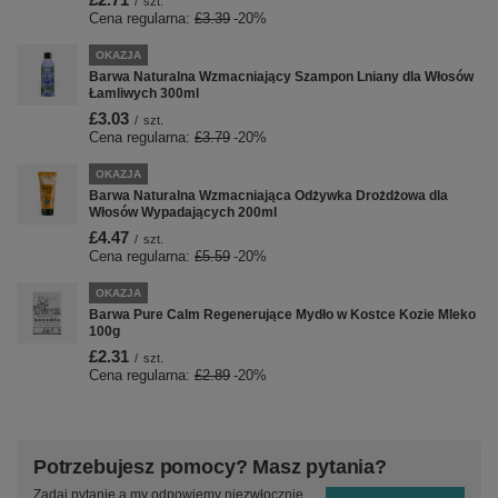
/
szt.
Cena regularna:
£3.39
-20%
OKAZJA
Barwa Naturalna Wzmacniający Szampon Lniany dla Włosów
Łamliwych 300ml
£3.03
/
szt.
Cena regularna:
£3.79
-20%
OKAZJA
Barwa Naturalna Wzmacniająca Odżywka Drożdżowa dla
Włosów Wypadających 200ml
£4.47
/
szt.
Cena regularna:
£5.59
-20%
OKAZJA
Barwa Pure Calm Regenerujące Mydło w Kostce Kozie Mleko
100g
£2.31
/
szt.
Cena regularna:
£2.89
-20%
Potrzebujesz pomocy? Masz pytania?
Zadaj pytanie a my odpowiemy niezwłocznie,