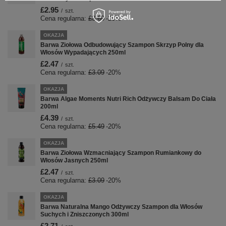
£2.95
/
szt.
Cena regularna:
£3.69
-20%
OKAZJA
Barwa Ziołowa Odbudowujący Szampon Skrzyp Polny dla
Włosów Wypadających 250ml
£2.47
/
szt.
Cena regularna:
£3.09
-20%
OKAZJA
Barwa Algae Moments Nutri Rich Odżywczy Balsam Do Ciała
200ml
£4.39
/
szt.
Cena regularna:
£5.49
-20%
OKAZJA
Barwa Ziołowa Wzmacniający Szampon Rumiankowy do
Włosów Jasnych 250ml
£2.47
/
szt.
Cena regularna:
£3.09
-20%
OKAZJA
Barwa Naturalna Mango Odżywczy Szampon dla Włosów
Suchych i Zniszczonych 300ml
£2.71