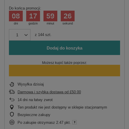
Do końca promocji:
08
17
59
26
dni
godzin
minut
sekund
z
144
szt.
Dodaj do koszyka
Możesz kupić także poprzez:
Wysyłka
dzisiaj
Darmowa i szybka dostawa
od
£50.00
14
dni na łatwy zwrot
Ten produkt nie jest dostępny w sklepie stacjonarnym
Bezpieczne zakupy
Po zakupie otrzymasz
2.47 pkt.