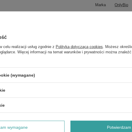
Marka
OnlyBio
Forma Pakowania
P
z również
ość
w celu realizacji usług zgodnie z
Polityką dotyczącą cookies
. Możesz określi
eglądarce. Więcej informacji na temat warunków i prywatności można znaleźć
OnlyBio Hair in Balance Hydra Szampon Ultranawilżający do
Bardzo Suchej Skóry Głowy i Włosów 400ml
OKAZJA
cookie (wymagane)
OnlyBio Hair in Balance Toner do Włosów Syrop Klonowy 100ml
kie
OnlyBio Body in Balance Oczyszczający Nawilżający Żel pod
Prysznic Pistacja 400ml
kie
OnlyBio Hair in Balance Kids Chmurkowy Szampon Do
Delikatnej Skóry Głowy 400ml
dzam wymagane
Potwierdzam 
OnlyBio Regenerujące Wegańskie Mleczko do Ciała z Maliną