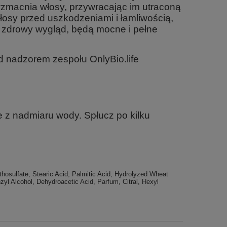
zmacnia włosy, przywracając im utraconą
osy przed uszkodzeniami i łamliwością,
ją zdrowy wygląd, będą mocne i pełne
d nadzorem zespołu OnlyBio.life
te z nadmiaru wody. Spłucz po kilku
hosulfate, Stearic Acid, Palmitic Acid, Hydrolyzed Wheat
yl Alcohol, Dehydroacetic Acid, Parfum, Citral, Hexyl