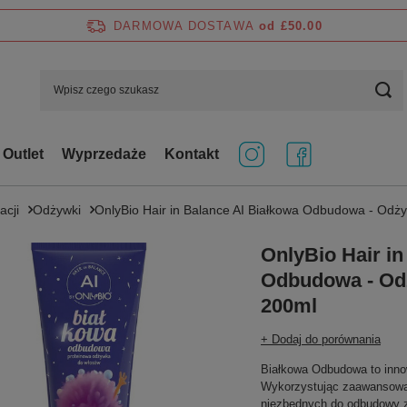
DARMOWA DOSTAWA
od £50.00
Outlet
Wyprzedaże
Kontakt
acji
Odżywki
OnlyBio Hair in Balance AI Białkowa Odbudowa - Odż
OnlyBio Hair in
Odbudowa - Od
200ml
+ Dodaj do porównania
Białkowa Odbudowa to innow
Wykorzystując zaawansowany
niezbędnych do odbudowy 