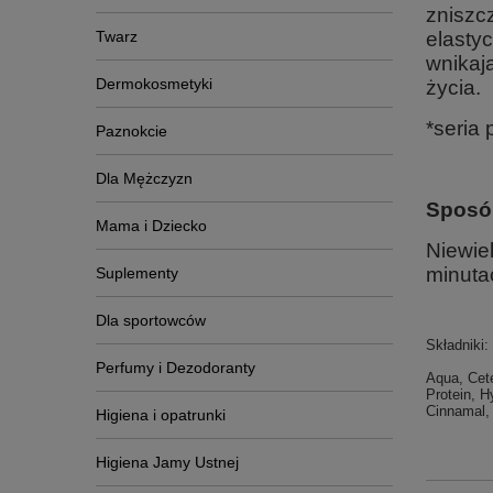
zniszc
Twarz
elasty
wnikaj
Dermokosmetyki
życia.
*seria
Paznokcie
Dla Mężczyzn
Sposó
Mama i Dziecko
Niewiel
minuta
Suplementy
Dla sportowców
Składniki:
Perfumy i Dezodoranty
Aqua, Cete
Protein, H
Cinnamal,
Higiena i opatrunki
Higiena Jamy Ustnej