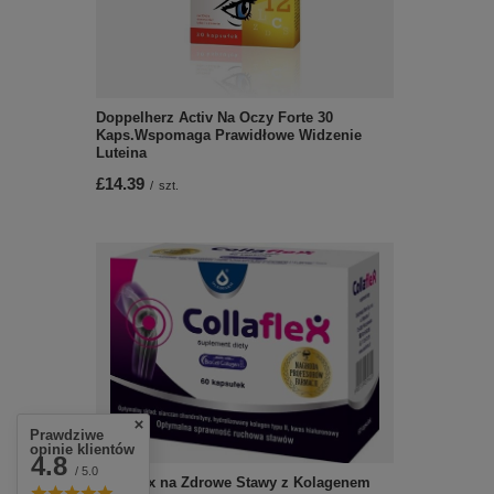
Doppelherz Activ Na Oczy Forte 30
Kaps.Wspomaga Prawidłowe Widzenie
Luteina
£14.39
/
szt.
Prawdziwe
opinie klientów
4.8
/ 5.0
Collaflex na Zdrowe Stawy z Kolagenem