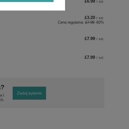
£6.99
/
szt.
£3.20
/
szt.
Cena regularna:
£7.99
-60%
£7.99
/
szt.
£7.99
/
szt.
a?
Zadaj pytanie
a i
ch.