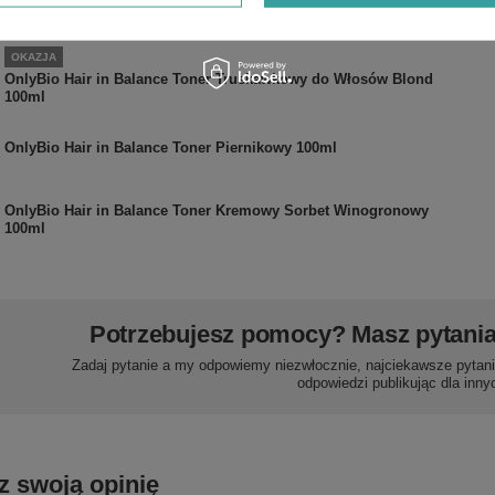
Nordycką 200ml
OKAZJA
OnlyBio Hair in Balance Toner Truskawkowy do Włosów Blond
100ml
OnlyBio Hair in Balance Toner Piernikowy 100ml
OnlyBio Hair in Balance Toner Kremowy Sorbet Winogronowy
100ml
Potrzebujesz pomocy? Masz pytani
Zadaj pytanie a my odpowiemy niezwłocznie, najciekawsze pytani
odpowiedzi publikując dla inny
z swoją opinię