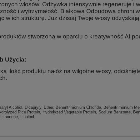
zonych włosów. Odżywka intensywnie regeneruje i w
czność i wytrzymałość. Białkowa Odbudowa chroni wł
ąc w ich strukturę. Już dzisiaj Twoje włosy odzyska
 produktów stworzona w oparciu o kreatywność AI po
b Użycia:
ką ilość produktu nałóż na wilgotne włosy, odciśnię
ch.
aryl Alcohol, Dicaprylyl Ether, Behentrimonium Chloride, Behentrimonium Met
ydrolyzed Rice Protein, Hydrolyzed Vegetable Protein, Sodium Benzoate, Benz
 Limonene, Linalool.