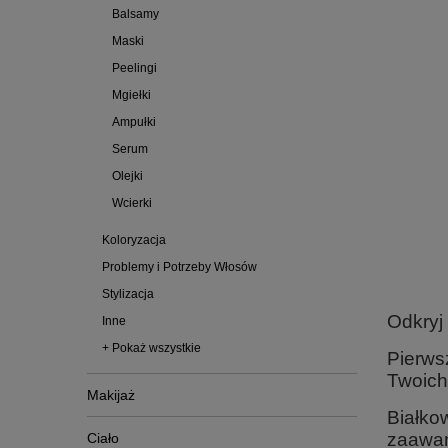
Balsamy
Maski
Peelingi
Mgiełki
Ampułki
Serum
Olejki
Wcierki
Koloryzacja
Problemy i Potrzeby Włosów
Stylizacja
Odkryj 
Inne
+ Pokaż wszystkie
Pierws
Twoich
Makijaż
Białko
zaawan
Ciało