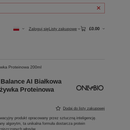
£0.00
Zaloguj się
Listy zakupowe
ywka Proteinowa 200ml
 Balance AI Białkowa
żywka Proteinowa
Dodaj do listy zakupowej
acyjny produkt opracowany przez sztuczną inteligencję.
 algorytm, ta unikalna formuła dostarcza protein
zniszczonych włosów.