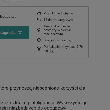
Produkt niedostępny
brutto
/
szt.
14
dni na łatwy zwrot
Ten produkt nie jest
dostępny w sklepie
stępności
stacjonarnym
Bezpieczne zakupy
Po zakupie otrzymasz
7.79
pkt.
które przynoszą nieocenione korzyści dla
ez sztuczną inteligencję. Wykorzystując
rotein niezbędnych do odbudowy