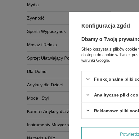
Mydła
Żywność
Konfiguracja zgód
Sport i Wypoczynek
Zobac
Dbamy o Twoją prywatn
Masaż i Relaks
Sklep korzysta z plików cookie 
dostępu do cookie w Twojej prz
Sprzęt Ułatwiający Poruszanie Się
warunki Google
.
Dla Domu
Funkcjonalne pliki 
Artykuły dla Dzieci
Analityczne pliki coo
Moda i Styl
Reklamowe pliki coo
Karma i Artykuły dla Zwierząt
Instrumenty Muzyczne
Potwier
Narzędzia DIY