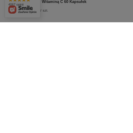
Typu II i Witaminą C 60 Kapsułek
4067 opinii
£19.19
/
szt.
Prenalen Katar Izotoniczny Spray do Nosa
dla Kobiet w Ciąży i Karmiących 20ml
£10.49
/
szt.