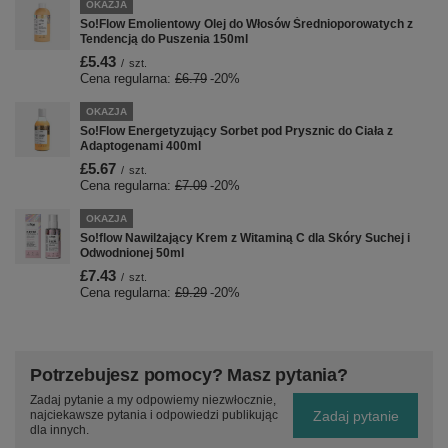
OKAZJA
So!Flow Emolientowy Olej do Włosów Średnioporowatych z
Tendencją do Puszenia 150ml
£5.43
/
szt.
Cena regularna:
£6.79
-20%
OKAZJA
So!Flow Energetyzujący Sorbet pod Prysznic do Ciała z
Adaptogenami 400ml
£5.67
/
szt.
Cena regularna:
£7.09
-20%
OKAZJA
So!flow Nawilżający Krem z Witaminą C dla Skóry Suchej i
Odwodnionej 50ml
£7.43
/
szt.
Cena regularna:
£9.29
-20%
Potrzebujesz pomocy? Masz pytania?
Zadaj pytanie a my odpowiemy niezwłocznie,
Zadaj pytanie
najciekawsze pytania i odpowiedzi publikując
dla innych.