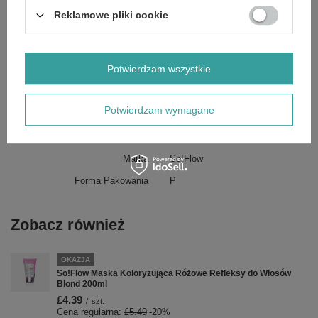
Lactic Acid, Cetrimonium Chloride, Parfum, Sodium Benzoate,
Reklamowe pliki cookie
Potassium Sorbate, Ethylhexylglycerin
* Podany skład może ulec zmianie. Pełny, aktualny skład INCI znajduje
się zawsze na opakowaniu.
Potwierdzam wszystkie
Potwierdzam wymagane
Marka
So!Flow
Forma Pakowania
P
Zobacz również
OKAZJA
So!Flow Maska Koloryzująca Różowe Refleksy do Włosów
Blond 200ml
£4.39
/
szt.
Cena regularna:
£5.49
-20%