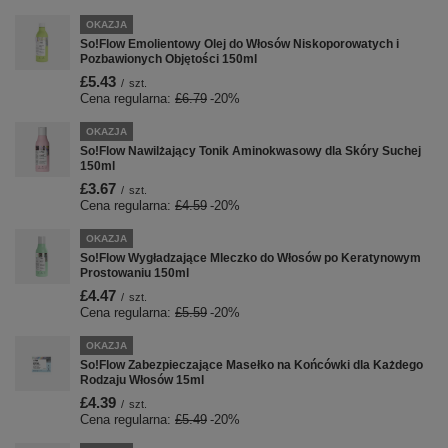
OKAZJA
So!Flow Emolientowy Olej do Włosów Niskoporowatych i
Pozbawionych Objętości 150ml
£5.43
/
szt.
Cena regularna:
£6.79
-20%
OKAZJA
So!Flow Nawilżający Tonik Aminokwasowy dla Skóry Suchej
150ml
£3.67
/
szt.
Cena regularna:
£4.59
-20%
OKAZJA
So!Flow Wygładzające Mleczko do Włosów po Keratynowym
Prostowaniu 150ml
£4.47
/
szt.
Cena regularna:
£5.59
-20%
OKAZJA
So!Flow Zabezpieczające Masełko na Końcówki dla Każdego
Rodzaju Włosów 15ml
£4.39
/
szt.
Cena regularna:
£5.49
-20%