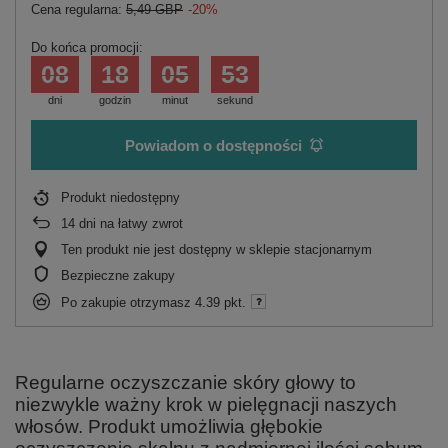
Cena regularna:
5,49 GBP
-20%
Do końca promocji:
08
18
05
53
dni
godzin
minut
sekund
Powiadom o dostępności
Produkt niedostępny
14
dni na łatwy zwrot
Ten produkt nie jest dostępny w sklepie stacjonarnym
Bezpieczne zakupy
Po zakupie otrzymasz
4.39 pkt.
Regularne oczyszczanie skóry głowy to
niezwykle ważny krok w pielęgnacji naszych
włosów. Produkt umożliwia głębokie