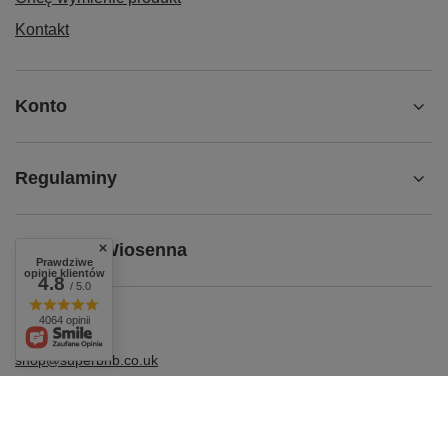
Kontakt
Konto
Regulaminy
Promocja Wiosenna
Prawdziwe
opinie klientów
4.8
/ 5.0
4064 opinii
shop@superbhb.co.uk
Fab Trade Group LTD /TA SuperbHB
,
112 High Street
,
TW3
1NA
Hounslow, London