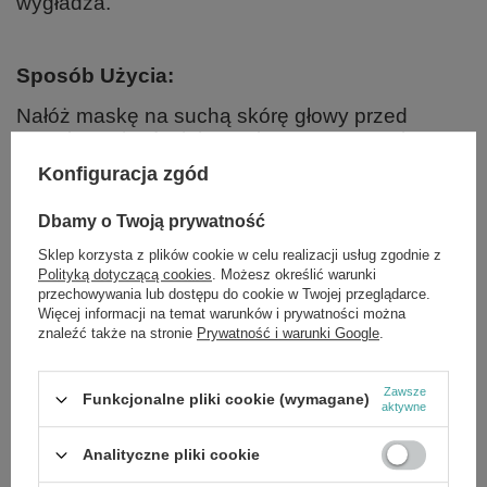
wygładza.
Sposób Użycia:
Nałóż maskę na suchą skórę głowy przed
umyciem włosów lub po pierwszym umyciu
włosów na wilgotną skórę głowy.
Konfiguracja zgód
Pozostaw na ok. 10 minut . S
płucz i umyj włosy
szamponem.W
razie potrzeby powtórz
Dbamy o Twoją prywatność
czynność. S
tosuj 1–2 razy w tygodniu lub
Sklep korzysta z plików cookie w celu realizacji usług zgodnie z
według potrzeb.
Polityką dotyczącą cookies
. Możesz określić warunki
przechowywania lub dostępu do cookie w Twojej przeglądarce.
Więcej informacji na temat warunków i prywatności można
Składniki:
znaleźć także na stronie
Prywatność i warunki Google
.
Aqua, Cetearyl Alcohol, Behenamidopropyl Dimethylamine,
Cocamidopropyl Betaine, Coco-Glucoside, PPG-3 Caprylyl Ether,
Zawsze
Funkcjonalne pliki cookie (wymagane)
Ganoderma Lucidum Extract, Cucurbita Pepo Seed Extract,
aktywne
Rosmarinus Officinalis Leaf Extract, Propanediol, Cetyl Palmitate,
Helianthus Annuus Seed Oil, Tocopheryl Acetate, Melaleuca Alternifolia
Analityczne pliki cookie
Leaf Oil, Sorbitan Stearate, Glycerin, Illite, Kaolin, Montmorillonite,
Piroctone Olamine, Undecane, Tridecane, Tocopherol, Lauryl Glucoside,