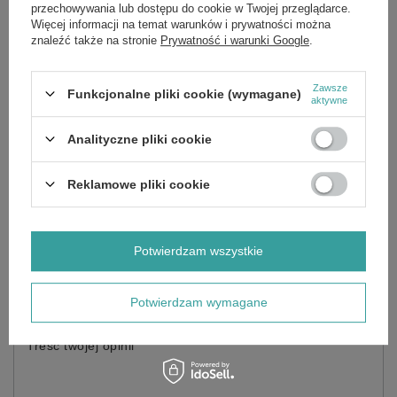
Marka
Sessio
przechowywania lub dostępu do cookie w Twojej przeglądarce.
Więcej informacji na temat warunków i prywatności można
Forma Pakowania
P
znaleźć także na stronie
Prywatność i warunki Google
.
Zawsze
Funkcjonalne pliki cookie (wymagane)
Potrzebujesz pomocy? Masz pytania?
aktywne
Zadaj pytanie a my odpowiemy niezwłocznie,
Zadaj pytanie
najciekawsze pytania i odpowiedzi publikując
Analityczne pliki cookie
dla innych.
Reklamowe pliki cookie
Napisz swoją opinię
Potwierdzam wszystkie
Twoja ocena:
5/5
Potwierdzam wymagane
Treść twojej opinii