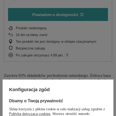
Powiadom o dostępności
Produkt niedostępny
14
dni na łatwy zwrot
Ten produkt nie jest dostępny w sklepie stacjonarnym
Bezpieczne zakupy
Po zakupie otrzymasz
4.89 pkt.
Zawiera 93% składników pochodzenia naturalnego. Żelowa baza
wzbogacona została szybko absorbowanym olejem macadamia
nadającemu włosom sprężystość. Efekt laminowania, czyli
Konfiguracja zgód
pozostawienie na włosach ochronnej warstwy daje wyjątkową
sypkość i blask.
Dbamy o Twoją prywatność
Sklep korzysta z plików cookie w celu realizacji usług zgodnie z
Polityką dotyczącą cookies
. Możesz określić warunki